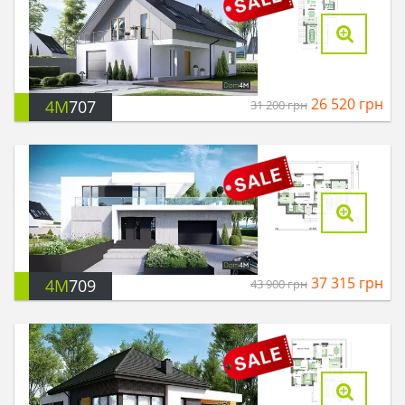
26 520
грн
4M
707
31 200
грн
37 315
грн
4M
709
43 900
грн