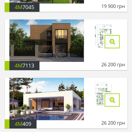
19 900
грн
4M
7045
26 200
грн
4M
7113
26 200
грн
4M
409