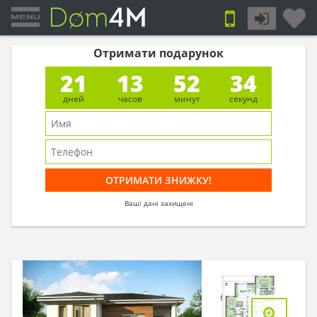
Отримати подарунок
21
13
52
33
дней
часов
минут
секунд
Ваші дані захищені