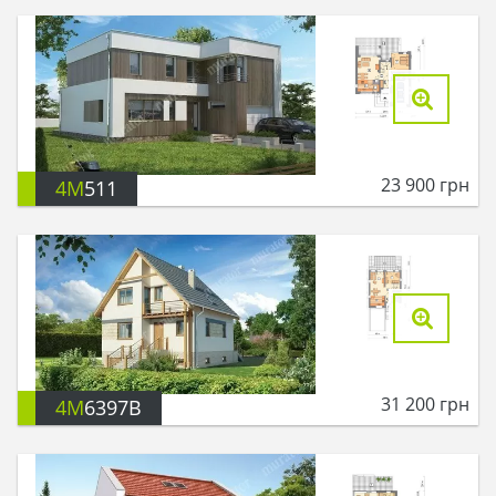
23 900
грн
4M
511
31 200
грн
4M
6397B