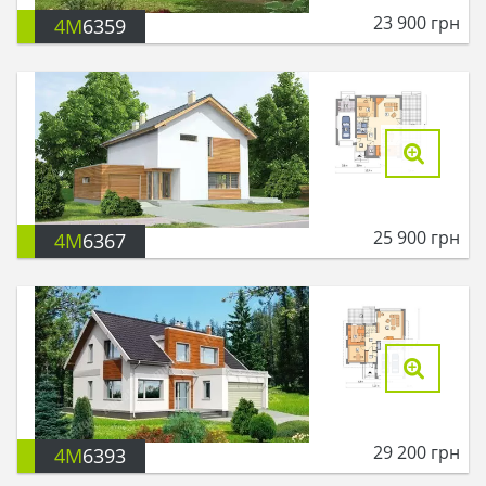
23 900
грн
4M
6359
25 900
грн
4M
6367
29 200
грн
4M
6393