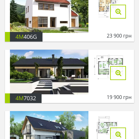
23 900
грн
4M
406G
19 900
грн
4M
7032