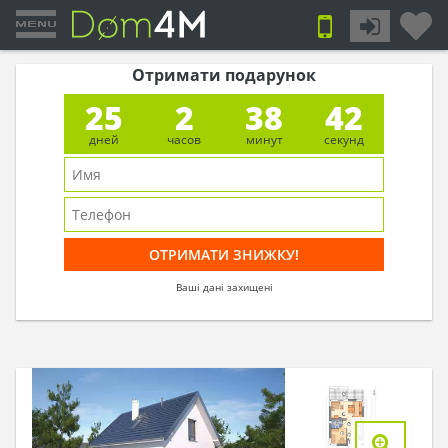
Отримати подарунок
25
2
38
41
дней
часов
минут
секунд
Ваші дані захищені