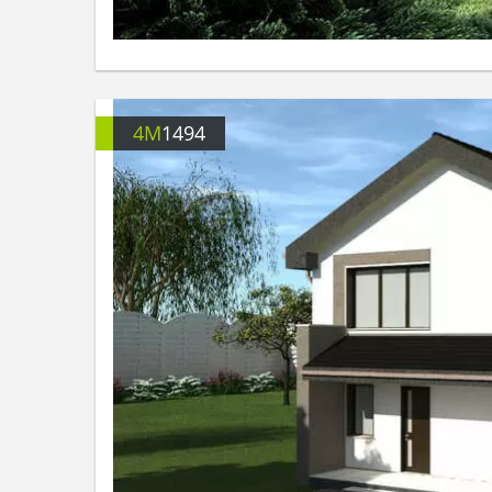
4M
1494