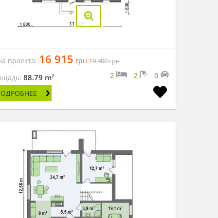
16 915
на проекта:
грн
19 900
грн
2
2
0
2
88.79 m
ощадь:
ПОДРОБНЕЕ