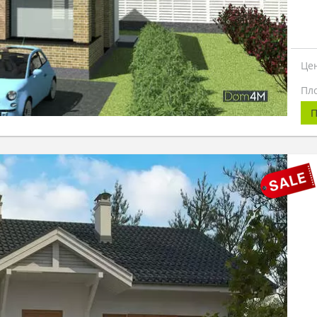
Це
Пл