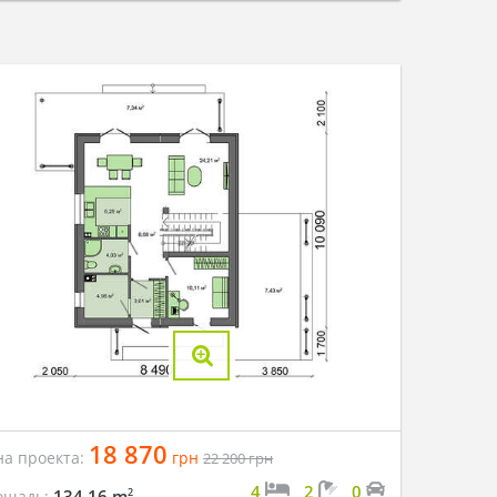
18 870
на проекта:
грн
22 200
грн
4
2
0
2
134.16 m
ощадь: