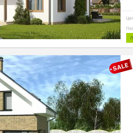
Це
Пл