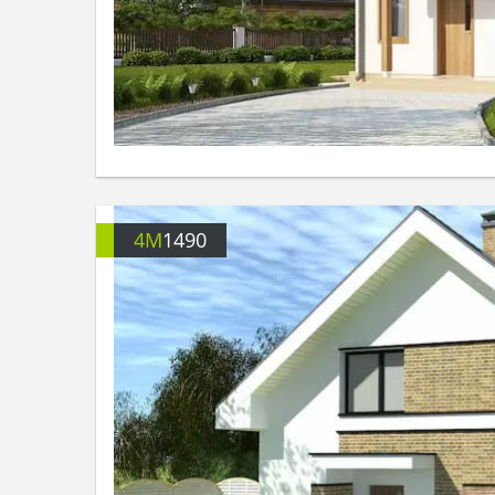
4M
1490