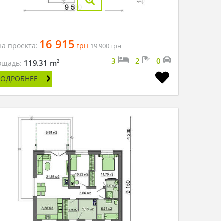
16 915
на проекта:
грн
19 900
грн
3
2
0
2
119.31 m
ощадь:
ПОДРОБНЕЕ