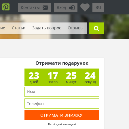
Контакты
Вход
RU
ние
Статьи
Задать вопрос
Отзывы
Отримати подарунок
23
17
25
22
дней
часов
минут
секунд
Ваші дані захищені