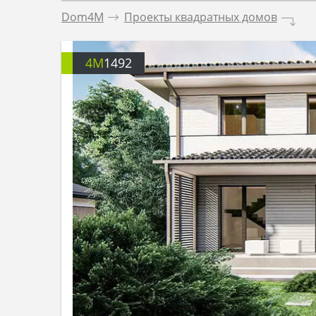
Dom4M
.
Проекты квадратных домов
.
4M
1492