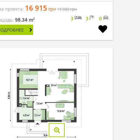
16 915
на проекта:
грн
19 900
грн
3
3
0
2
98.34 m
ощадь:
ПОДРОБНЕЕ