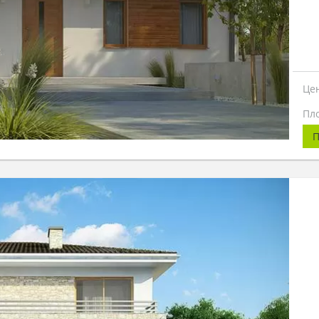
Це
Пл