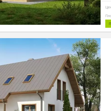
Це
Пл