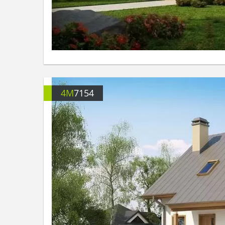
4M
7154