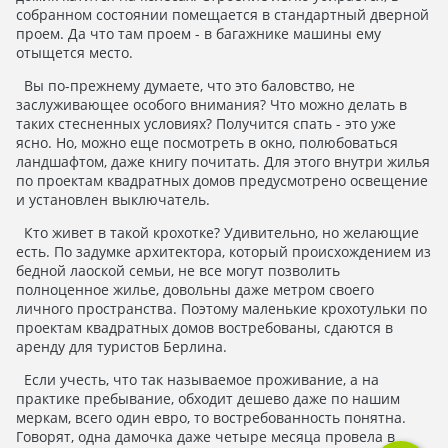
собранном состоянии помещается в стандартный дверной
проем. Да что там проем - в багажнике машины ему
отыщется место.
Вы по-прежнему думаете, что это баловство, не
заслуживающее особого внимания? Что можно делать в
таких стесненных условиях? Получится спать - это уже
ясно. Но, можно еще посмотреть в окно, полюбоваться
ландшафтом, даже книгу почитать. Для этого внутри жилья
по проектам квадратных домов предусмотрено освещение
и установлен выключатель.
Кто живет в такой крохотке? Удивительно, но желающие
есть. По задумке архитектора, который происхождением из
бедной лаоской семьи, не все могут позволить
полноценное жилье, довольны даже метром своего
личного пространства. Поэтому маленькие крохотульки по
проектам квадратных домов востребованы, сдаются в
аренду для туристов Берлина.
Если учесть, что так называемое проживание, а на
практике пребывание, обходит дешево даже по нашим
меркам, всего один евро, то востребованность понятна.
Говорят, одна дамочка даже четыре месяца провела в