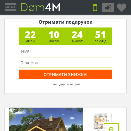
Отримати подарунок
22
10
24
50
дней
часов
минут
секунд
Ваші дані захищені