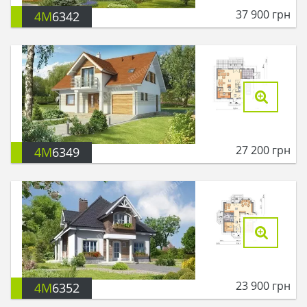
37 900
грн
4M
6342
27 200
грн
4M
6349
23 900
грн
4M
6352