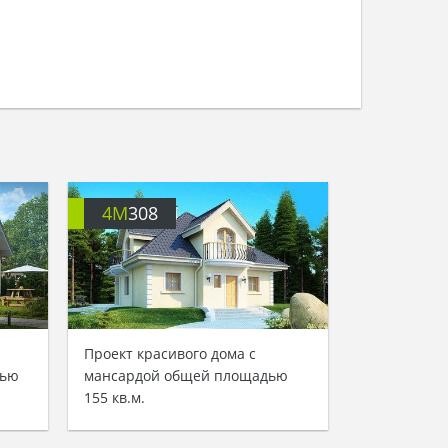
4M
308
Проект красивого дома с
дью
мансардой общей площадью
155 кв.м.