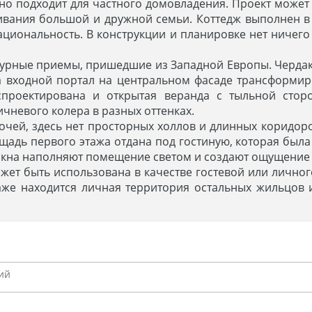
но подходит для частного домовладения. Проект может 
ивания большой и дружной семьи. Коттедж выполнен в 
ациональность. В конструкции и планировке нет ничег
турные приемы, пришедшие из Западной Европы. Чердак
а входной портал на центральном фасаде трансформир
проектирована и открытая веранда с тыльной стор
ичневого колера в разных оттенках.
чей, здесь нет просторных холлов и длинных коридор
адь первого этажа отдана под гостиную, которая была 
 окна наполняют помещение светом и создают ощущение 
ет быть использована в качестве гостевой или личного
таже находится личная территория остальных жильцов