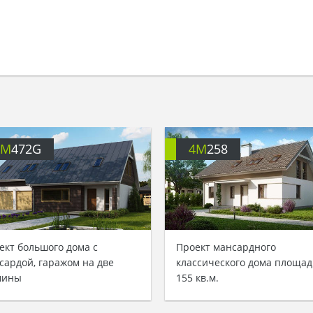
4M
472G
4M
258
ект большого дома с
Проект мансардного
сардой, гаражом на две
классического дома площа
шины
155 кв.м.