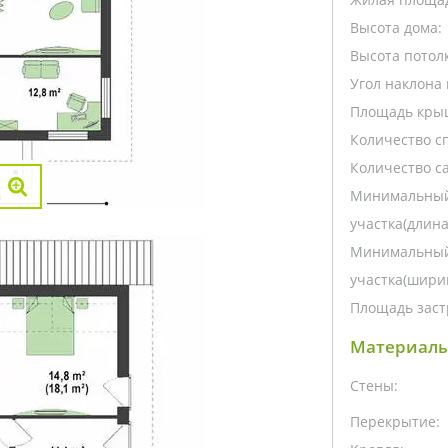
Высота дома:
Высота потолк
Угол наклона 
Площадь кры
Количество с
Количество са
Минимальный
участка(длина
Минимальный
участка(ширин
Площадь заст
Материалы
Стены:
Перекрытие: