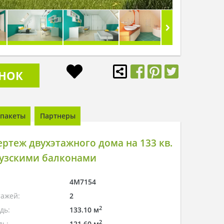
ОНОК
пакеты
Партнеры
ртеж двухэтажного дома на 133 кв.
цузскими балконами
4M7154
тажей:
2
2
дь:
133.10 м
2
дь:
121.60 м