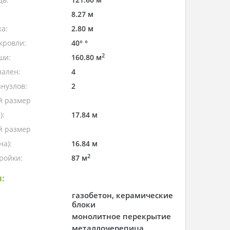
8.27 м
а:
2.80 м
кровли:
40° °
2
ши:
160.80 м
пален:
4
нузлов:
2
 размер
):
17.84 м
 размер
а):
16.84 м
2
ройки:
87 м
:
газобетон, керамические
блоки
монолитное перекрытие
металлочерепица,