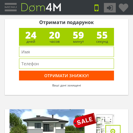
Отримати подарунок
24
20
59
55
дней
часов
минут
секунд
Ваші дані захищені