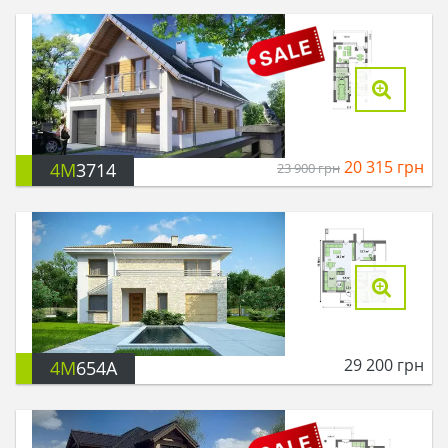
20 315
грн
4M
3714
23 900
грн
29 200
грн
4M
654A