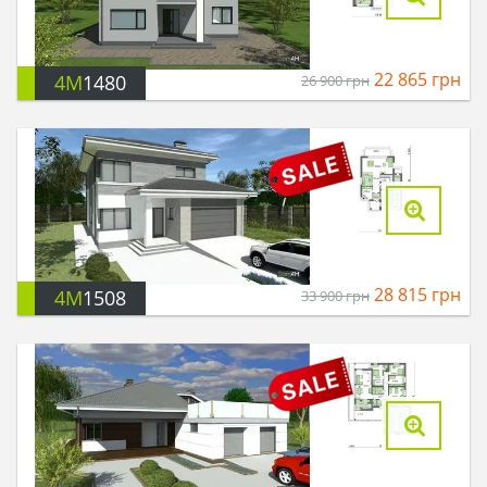
22 865
грн
4M
1480
26 900
грн
28 815
грн
4M
1508
33 900
грн