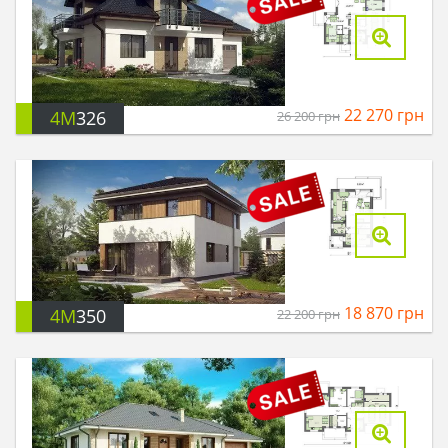
22 270
грн
4M
326
26 200
грн
18 870
грн
4M
350
22 200
грн