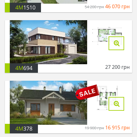
46 070
грн
4M
1510
54 200
грн
27 200
грн
4M
694
16 915
грн
4M
378
19 900
грн