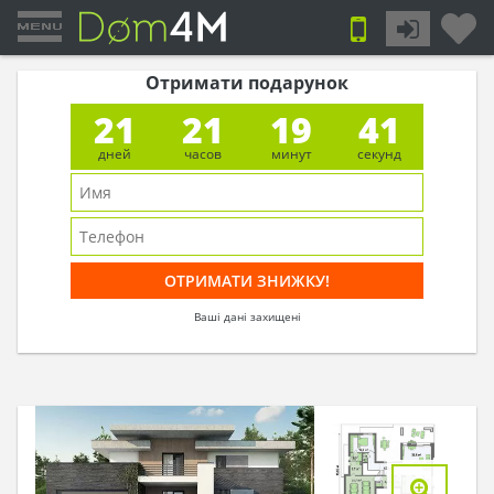
Отримати подарунок
21
21
19
41
дней
часов
минут
секунд
Ваші дані захищені