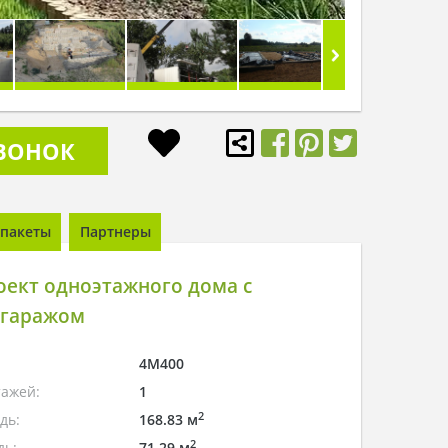
ЗВОНОК
пакеты
Партнеры
оект одноэтажного дома с
гаражом
4M400
тажей:
1
2
дь:
168.83 м
2
дь:
71.29 м