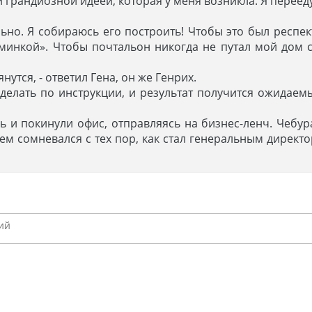
ой грандиозной идеей, которая у меня возникла. Я перееду
тельно. Я собираюсь его построить! Чтобы это был респ
минкой». Чтобы почтальон никогда не путал мой дом с
нутся, - ответил Гена, он же Генрих.
е делать по инструкции, и результат получится ожидаемы
ь и покинули офис, отправляясь на бизнес-ленч. Чебу
ем сомневался с тех пор, как стал генеральным директ