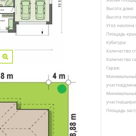
Высота дома:
Высота потолк
Угол наклона 
Площадь кры
Кубатура:
Количество с
Количество са
Гараж:
Минимальный
участка(длина
Минимальный
участка(ширин
Площадь заст