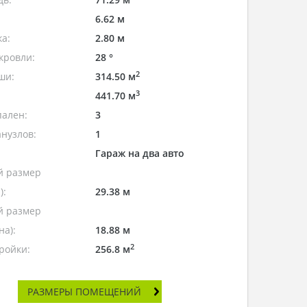
6.62 м
а:
2.80 м
кровли:
28 °
2
ши:
314.50 м
3
441.70 м
пален:
3
нузлов:
1
Гараж на два авто
 размер
):
29.38 м
 размер
а):
18.88 м
2
ройки:
256.8 м
РАЗМЕРЫ ПОМЕЩЕНИЙ