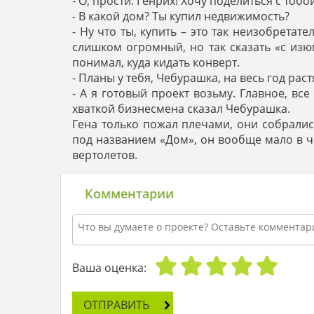
- О, прости. Генрих! Хочу поделиться с тоб
- В какой дом? Ты купил недвижимость?
- Ну что ты, купить – это так неизобрета
слишком огромный, но так сказать «с изю
понимал, куда кидать конверт.
- Планы у тебя, Чебурашка, на весь год растя
- А я готовый проект возьму. Главное, вс
хваткой бизнесмена сказал Чебурашка.
Гена только пожал плечами, они собралис
под названием «Дом», он вообще мало в ч
вертолетов.
Комментарии
Ваша оценка:
ОТПРАВИТЬ