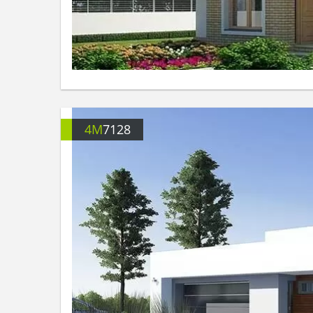
4M
7128