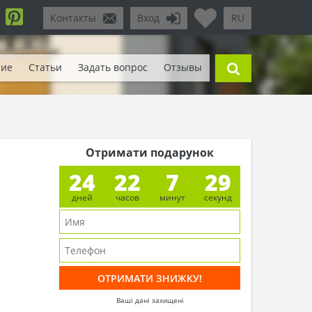
Контакты
Вход
RU
ние
Статьи
Задать вопрос
Отзывы
Отримати подарунок
24
22
7
27
дней
часов
минут
секунд
Ваші дані захищені