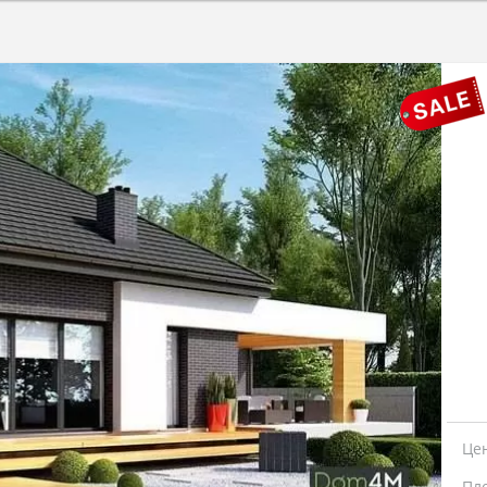
Це
Пл