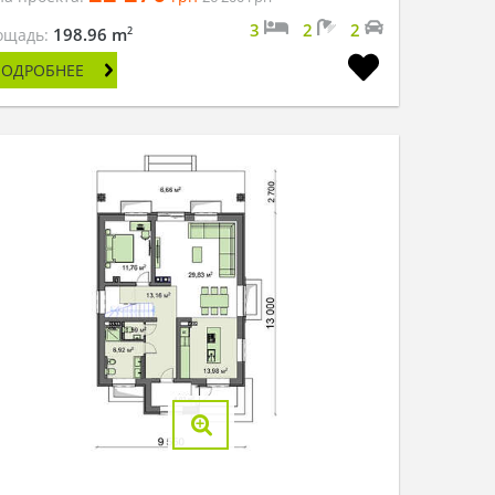
3
2
2
2
198.96 m
ощадь:
ПОДРОБНЕЕ