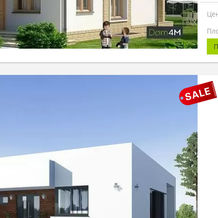
Це
Пл