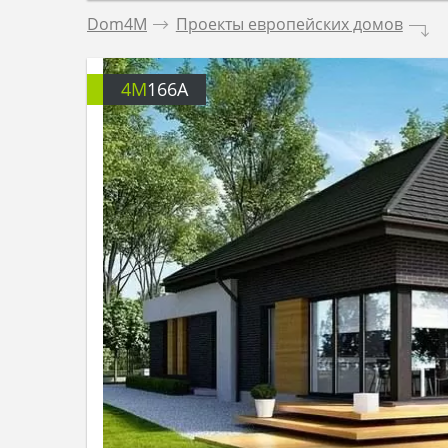
Dom4M
.
Проекты европейских домов
.
4M
166A