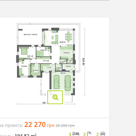
22 270
на проекта:
грн
26 200
грн
3
2
2
2
194.82 m
ощадь: