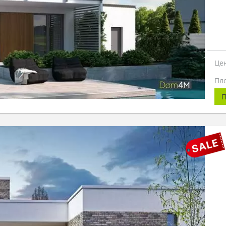
Це
Пл