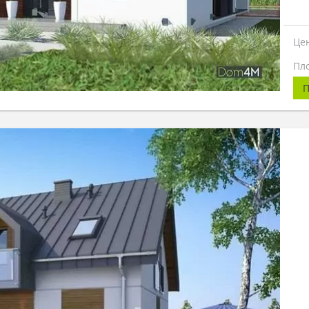
Це
Пл