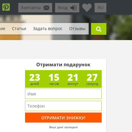
Контакты
Вход
RU
ние
Статьи
Задать вопрос
Отзывы
Отримати подарунок
23
15
21
25
дней
часов
минут
секунд
Ваші дані захищені