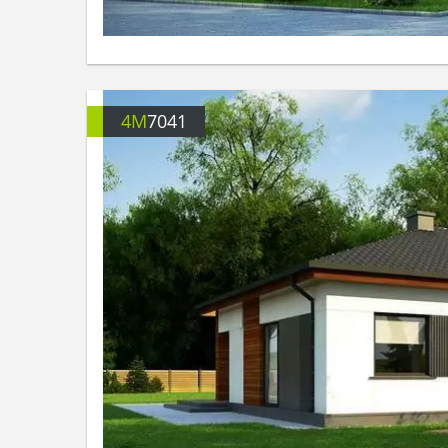
4M
7041