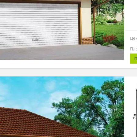
Це
Пл