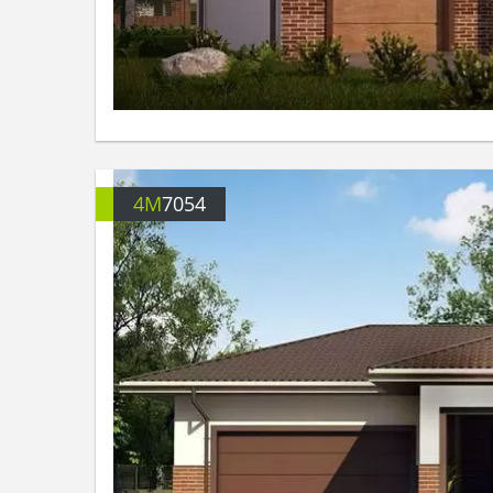
4M
7054