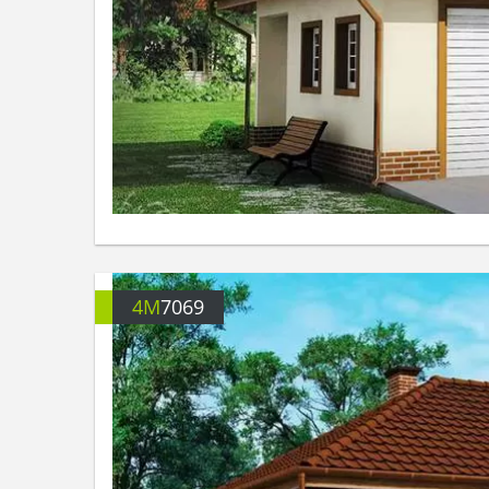
4M
7069