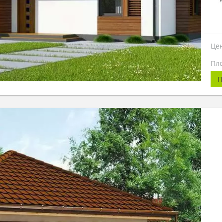
Це
Пл