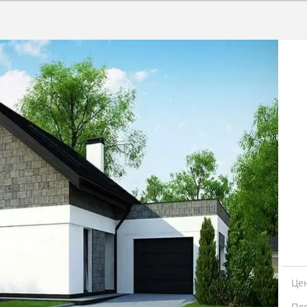
Це
Пл