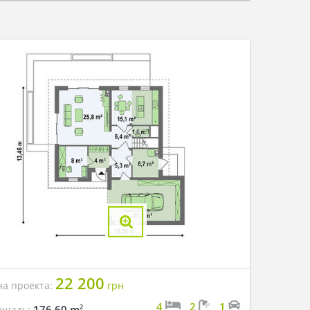
22 200
на проекта:
грн
4
2
1
2
176.60 m
ощадь: