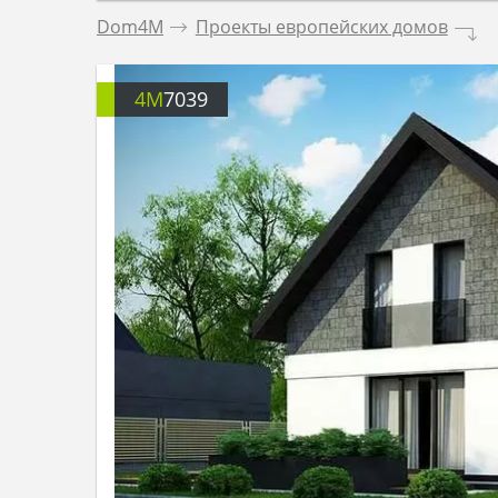
Dom4M
.
Проекты европейских домов
.
4M
7039