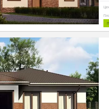
Це
Пл