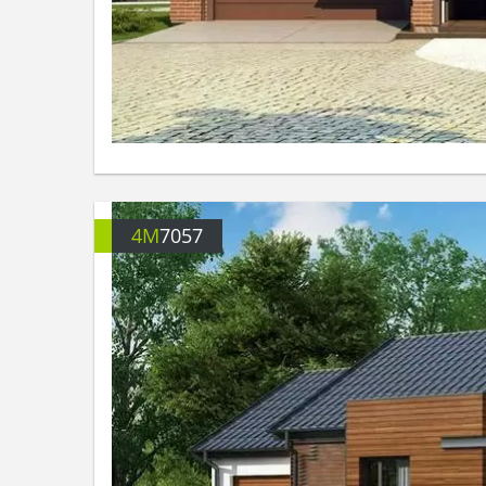
4M
7057