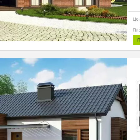
Це
Пл