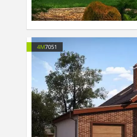
4M
7051