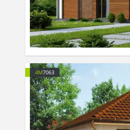
4M
7063