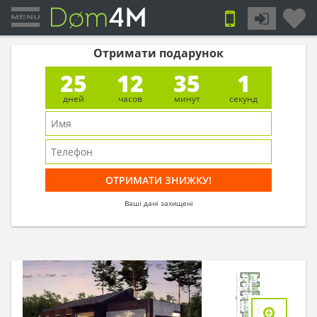
Отримати подарунок
25
12
35
0
дней
часов
минут
секунд
Ваші дані захищені