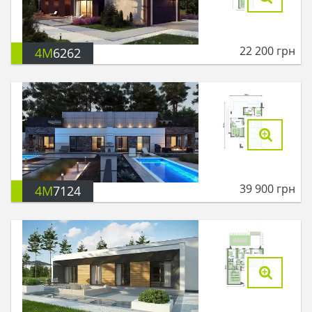
22 200
грн
4M
6262
39 900
грн
4M
7124