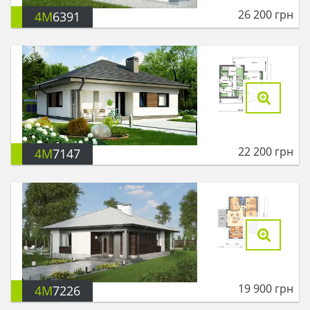
26 200
грн
4M
6391
22 200
грн
4M
7147
19 900
грн
4M
7226