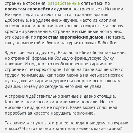
странные строения,
разработанные
опять-таки по
проектам европейских домов
построенные в Испании.
Не один год, а то и век стоят эти странные здания.
Добротные, на удивление живучие. Часто из кирпича
выложенные и черепичною крышею покрытые, а сверху
крестами увенчанные. Странные и смешные ноги у них,
этих зданий по
проектам европейских домов
. Не такие,
как у знаменитой избушки на курьих ножках Бабы Яги.
Здесь совсем по другому. Взял волшебник большие камни,
но странной формы, на большую французскую булку
похожие. И подпер это необыкновенное кирпичное
строение с четырех сторон. Глядя на такое волшебство с
трудом понимаешь, как такая махина на четырех ножках
пусть даже из кирпича держится вопреки всем законам
физики. Почему до сегодняшнего дня не упала.
А строения действительно знатные и давно стоящие.
Крыши износилась и кирпичи мхом поросли. Но это
нисколько вид дома не портит. Разве может сплошная
первобытная красота нарушить гармонию?
Так зачем же нужны эти ранее невиданные дома на курьих
ножках? Что такое они хранят над землею, какие тайны?