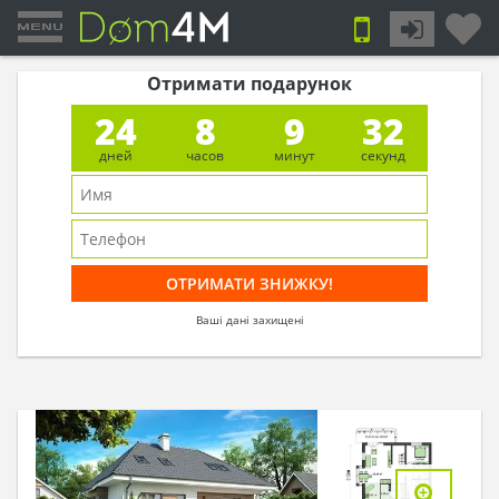
Отримати подарунок
24
8
9
32
дней
часов
минут
секунд
Ваші дані захищені