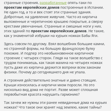
странные строения,
разработанные
опять-таки по
проектам европейских домов
построенные в Испании.
Не один год, а то и век стоят эти странные здания.
Добротные, на удивление живучие. Часто из кирпича
выложенные и черепичною крышею покрытые, а сверху
крестами увенчанные. Странные и смешные ноги у них,
этих зданий по
проектам европейских домов
. Не такие,
как у знаменитой избушки на курьих ножках Бабы Яги.
Здесь совсем по другому. Взял волшебник большие камни,
но странной формы, на большую французскую булку
похожие. И подпер это необыкновенное кирпичное
строение с четырех сторон. Глядя на такое волшебство с
трудом понимаешь, как такая махина на четырех ножках
пусть даже из кирпича держится вопреки всем законам
физики. Почему до сегодняшнего дня не упала.
А строения действительно знатные и давно стоящие.
Крыши износилась и кирпичи мхом поросли. Но это
нисколько вид дома не портит. Разве может сплошная
первобытная красота нарушить гармонию?
Так зачем же нужны эти ранее невиданные дома на курьих
ножках? Что такое они хранят над землею, какие тайны?