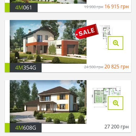
16 915
грн
4M
061
19 900
грн
20 825
грн
4M
354G
24 500
грн
27 200
грн
4M
608G