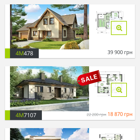
39 900
грн
4M
478
18 870
грн
4M
7107
22 200
грн