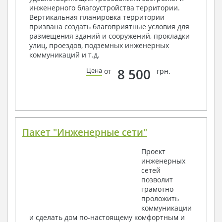
2. Конструктивный раздел:
инженерного благоустройства территории.
Вертикальная планировка территории
Общие данные по проекту
призвана создать благоприятные условия для
Схемы расположения и расчеты фундаментов
размещения зданий и сооружений, прокладки
Элементы каркаса – схемы расположения
улиц, проездов, подземных инженерных
Схема расположения перекрытий
коммуникаций и т.д.
Опоры перекрытия на стены или Узлы
армирования
8 500
Цена
от
грн.
Элементы кровли – схемы расположения
Чертежи отдельных элементов, узлы
крепления, сечения
Ведомости расхода стали и бетона
3. Инженерный раздел (приобретается по желанию
за дополнительную плату):
Пакет "Инженерные сети"
Водоснабжение и канализация
Проект
инженерных
Условные обозначения с общими данными
сетей
Поэтажная система водоснабжения и
позволит
канализации
грамотно
Аксонометрическая схема водоснабжения и
проложить
канализации
коммуникации
Узлы и спецификация материалов
и сделать дом по-настоящему комфортным и
Отопление, вентиляция