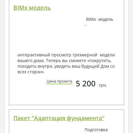
BIMx модель
Наша команда Архитекторов, Конструкторов и
BIMx модель
Инженеров – всегда готовы воплотить Вашу мечту
-
в реальность!
Мы можем вносить любые изменения в проект по
Вашему пожеланию и адаптировать его с учетом
конкретных геолого-топографических и климатических
условий, за дополнительную плату.
интерактивный просмотр трехмерной модели
вашего дома. Теперь вы сможете «покрутить,
Получить профессиональную консультацию у
походить внутри, увидеть ваш будущий Дом со
наших специалистов, Вы можете любым
всех сторон»
способом связи: закажите обратный звонок,
по viber, e-mail, телефон -
наши контакты
.
5 200
Цена проекта
грн.
Всегда рады Вам помочь!
Пакет "Адаптация фундамента"
Подготовка