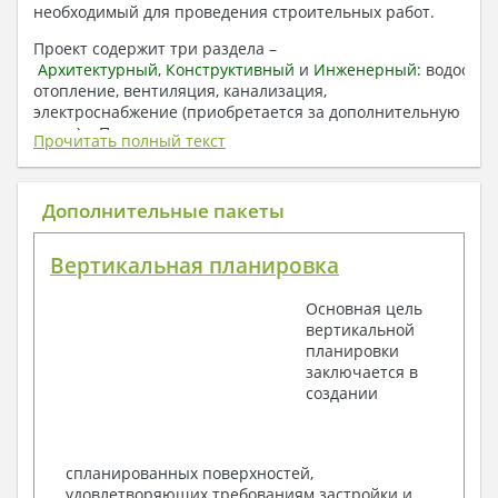
необходимый для проведения строительных работ.
Проект содержит три раздела –
Архитектурный
,
Конструктивный
и
Инженерный:
водоснаб
отопление, вентиляция, канализация,
электроснабжение (приобретается за дополнительную
плату) + Пояснительная записка.
Прочитать полный текст
1. Архитектурный раздел:
Общие данные по проекту
Дополнительные пакеты
План координационных осей
Поэтажные кладочные планы
Вертикальная планировка
Поэтажные маркировочные планы с
экспликацией помещений
Основная цель
План кровли
вертикальной
Разрезы и состав конструкций
планировки
Фасады с ведомостью внешних отделок
заключается в
Элементы проемов – спецификация
создании
Ведомость перемычек – сечения и
спецификация
Экспликация полов
Объемы основных строительных материалов
спланированных поверхностей,
Архитектурные узлы в конструкциях
удовлетворяющих требованиям застройки и