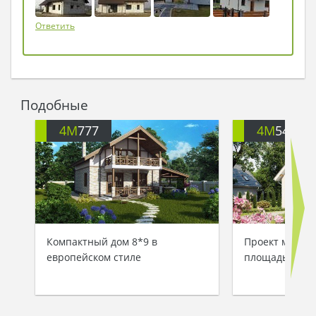
напутствовала мудрая Фея и исчезла, оставив
переполненную радостью Золушку возле
Ответить
нового домика…
Подобные
4M
777
4M
540
Компактный дом 8*9 в
Проект манса
европейском стиле
площадью 126 