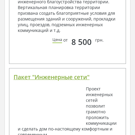
инженерного благоустройства территории.
Вертикальная планировка территории
Общие данные по проекту
призвана создать благоприятные условия для
Схемы расположения и расчеты фундаментов
размещения зданий и сооружений, прокладки
Элементы каркаса – схемы расположения
улиц, проездов, подземных инженерных
Схема расположения перекрытий
коммуникаций и т.д.
Опоры перекрытия на стены или Узлы
армирования
8 500
Цена
от
грн.
Элементы кровли – схемы расположения
Чертежи отдельных элементов, узлы
крепления, сечения
Ведомости расхода стали и бетона
3. Инженерный раздел (приобретается по желанию
за дополнительную плату):
Пакет "Инженерные сети"
Водоснабжение и канализация
Проект
инженерных
Условные обозначения с общими данными
сетей
Поэтажная система водоснабжения и
позволит
канализации
грамотно
Аксонометрическая схема водоснабжения и
проложить
канализации
коммуникации
Узлы и спецификация материалов
и сделать дом по-настоящему комфортным и
Отопление, вентиляция
современным.