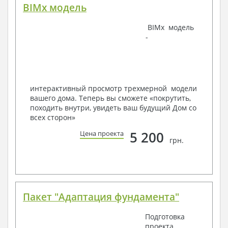
BIMx модель
Наша команда Архитекторов, Конструкторов и
BIMx модель
Инженеров – всегда готовы воплотить Вашу мечту
-
в реальность!
Мы можем вносить любые изменения в проект по
Вашему пожеланию и адаптировать его с учетом
конкретных геолого-топографических и климатических
условий, за дополнительную плату.
интерактивный просмотр трехмерной модели
вашего дома. Теперь вы сможете «покрутить,
Получить профессиональную консультацию у
походить внутри, увидеть ваш будущий Дом со
наших специалистов, Вы можете любым
всех сторон»
способом связи: закажите обратный звонок,
по viber, e-mail, телефон -
наши контакты
.
5 200
Цена проекта
грн.
Всегда рады Вам помочь!
Пакет "Адаптация фундамента"
Подготовка
проекта