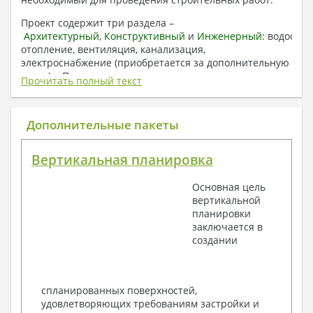
Проект содержит три раздела –
Архитектурный
,
Конструктивный
и
Инженерный:
водоснаб
отопление, вентиляция, канализация,
электроснабжение (приобретается за дополнительную
плату) + Пояснительная записка.
Прочитать полный текст
1. Архитектурный раздел:
Общие данные по проекту
Дополнительные пакеты
План координационных осей
Поэтажные кладочные планы
Вертикальная планировка
Поэтажные маркировочные планы с
экспликацией помещений
Основная цель
План кровли
вертикальной
Разрезы и состав конструкций
планировки
Фасады с ведомостью внешних отделок
заключается в
Элементы проемов – спецификация
создании
Ведомость перемычек – сечения и
спецификация
Экспликация полов
Объемы основных строительных материалов
спланированных поверхностей,
Архитектурные узлы в конструкциях
удовлетворяющих требованиям застройки и
2. Конструктивный раздел: