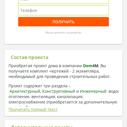
Ваши данные защищены
Состав проекта
Приобретая проект дома в компании
Dom
4
M
, Вы
получаете комплект чертежей - 2 экземпляра,
необходимый для проведения строительных работ.
Проект содержит три раздела –
Архитектурный
,
Конструктивный
и
Инженерный:
водоснаб
отопление, вентиляция, канализация,
электроснабжение (приобретается за дополнительную
плату) + Пояснительная записка.
Прочитать полный текст
1. Архитектурный раздел:
Общие данные по проекту