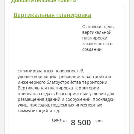
Дополнительные пакеты
План координационных осей
Поэтажные кладочные планы
Вертикальная планировка
Поэтажные маркировочные планы с
экспликацией помещений
Основная цель
План кровли
вертикальной
Разрезы и состав конструкций
планировки
Фасады с ведомостью внешних отделок
заключается в
Элементы проемов – спецификация
создании
Ведомость перемычек – сечения и
спецификация
Экспликация полов
Объемы основных строительных материалов
спланированных поверхностей,
Архитектурные узлы в конструкциях
удовлетворяющих требованиям застройки и
2. Конструктивный раздел:
инженерного благоустройства территории.
Вертикальная планировка территории
Общие данные по проекту
призвана создать благоприятные условия для
Схемы расположения и расчеты фундаментов
размещения зданий и сооружений, прокладки
Элементы каркаса – схемы расположения
улиц, проездов, подземных инженерных
Схема расположения перекрытий
коммуникаций и т.д.
Опоры перекрытия на стены или Узлы
армирования
8 500
Цена
от
грн.
Элементы кровли – схемы расположения
Чертежи отдельных элементов, узлы