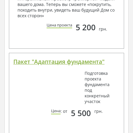
вашего дома. Теперь вы сможете «покрутить,
Получить профессиональную консультацию у
походить внутри, увидеть ваш будущий Дом со
наших специалистов, Вы можете любым
всех сторон»
способом связи: закажите обратный звонок,
по viber, e-mail, телефон -
наши контакты
.
5 200
Цена проекта
грн.
Всегда рады Вам помочь!
Пакет "Адаптация фундамента"
Подготовка
проекта
фундамента
под
конкретный
участок
5 500
Цена
: от
грн.