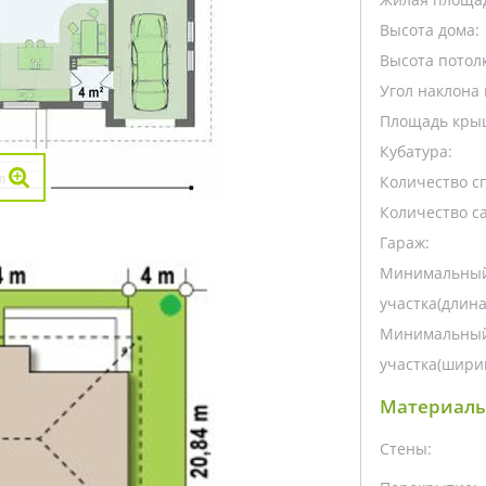
Высота дома:
Высота потолк
Угол наклона 
Площадь кры
Кубатура:
Количество с
Количество са
Гараж:
Минимальный
участка(длина
Минимальный
участка(ширин
Материалы
Стены: