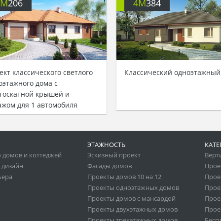
4M
206
4M
384
ект классического светлого
Классический одноэтажный
оэтажного дома с
госкатной крышей и
ажом для 1 автомобиля
ЭТАЖНОСТЬ
КАТЕ
 домов и коттеджей
Эскизный проект
Верт
 дизайн
Фасады домов
Прое
ьера
Проекты домов 10 на 12
Прое
Проекты одноэтажных домов
Прое
Проекты домов с мансардой
Прое
Проекты двухэтажных домов
Прое
Проекты трехэтажных домов
Бесп