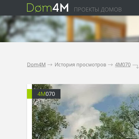
ПРОЕКТЫ ДОМОВ
Dom4M
.
История просмотров
.
4M070
.
4M
070