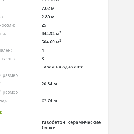
7.02 м
а:
2.80 м
кровли:
25 °
2
ши:
344.92 м
3
504.60 м
пален:
4
нузлов:
3
Гараж на одно авто
 размер
):
20.84 м
 размер
а):
27.74 м
:
газобетон, керамические
блоки