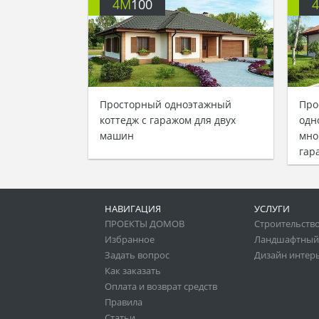
4M
100
Просторный одноэтажный
Про
коттедж с гаражом для двух
одн
машин
мно
гар
НАВИГАЦИЯ
УСЛУГИ
ПРОЕКТЫ ДОМОВ
Строительство
Избранное
Ландшафтный
Задать вопрос
Дизайн интер
Как заказать
Оплата и возврат средств
Правила
Статьи