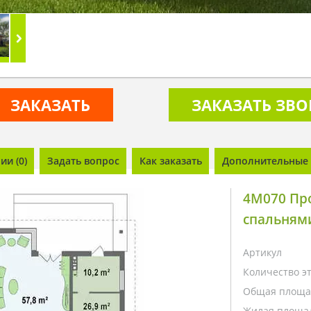
ЗАКАЗАТЬ
ЗАКАЗАТЬ ЗВ
и (0)
Задать вопрос
Как заказать
Дополнительные 
4M070 Про
спальням
Артикул
Количество э
Общая площа
Жилая площа