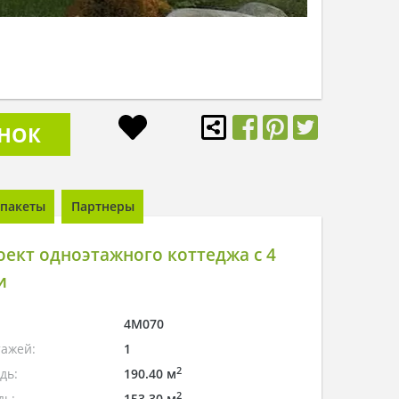
ОНОК
пакеты
Партнеры
ект одноэтажного коттеджа с 4
и
4M070
тажей:
1
2
дь:
190.40 м
2
дь:
153.30 м