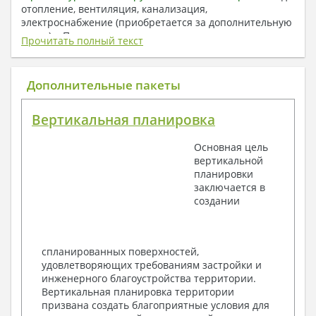
отопление, вентиляция, канализация,
электроснабжение (приобретается за дополнительную
плату) + Пояснительная записка.
Прочитать полный текст
1. Архитектурный раздел:
Общие данные по проекту
Дополнительные пакеты
План координационных осей
Поэтажные кладочные планы
Вертикальная планировка
Поэтажные маркировочные планы с
экспликацией помещений
Основная цель
План кровли
вертикальной
Разрезы и состав конструкций
планировки
Фасады с ведомостью внешних отделок
заключается в
Элементы проемов – спецификация
создании
Ведомость перемычек – сечения и
спецификация
Экспликация полов
Объемы основных строительных материалов
спланированных поверхностей,
Архитектурные узлы в конструкциях
удовлетворяющих требованиям застройки и
2. Конструктивный раздел:
инженерного благоустройства территории.
Вертикальная планировка территории
Общие данные по проекту
призвана создать благоприятные условия для
Схемы расположения и расчеты фундаментов