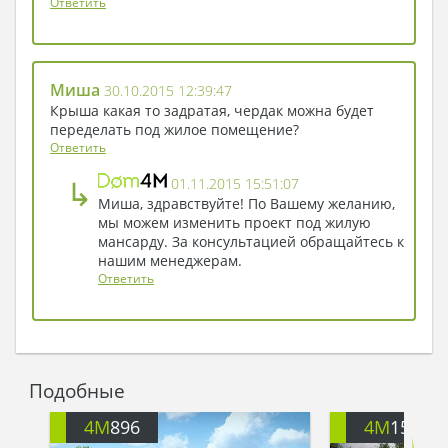
Ответить
объем уборочных работ по дому
достанется.
- Давайте так. Еще партию в индейцев, и
проигравший убирает весь дом? -
Миша
30.10.2015 12:39:47
предлагал Вилль.
Крыша какая то задратая, чердак можна будет
переделать под жилое помещение?
Тиль и Билль поддерживали его, и бой
Ответить
начинался снова. Братья не замечали, как
скоротечно наступал день приезда Эльфа.
↳
01.11.2015 15:51:07
Миша, здравствуйте! По Вашему желанию,
Тот без стука входил в дом и заставал бой в
мы можем изменить проект под жилую
разгаре. Он оставлял гостинцы на
мансарду. За консультацией обращайтесь к
кухонном столе и выходил во двор,
нашим менеджерам.
дожидаясь, когда тролли вдоволь
Ответить
наиграются. Потом братья непременно
обнаруживали гостинцы и гостя, и бурная
игра в индейцев перетекала в мирное
чаепитие: «примирение племен», как
Подобные
говорили сами тролли.
Несмотря на жаркие индейские бои, дом
4M
896
4M
154
оставался удивительно милым и уютным, а