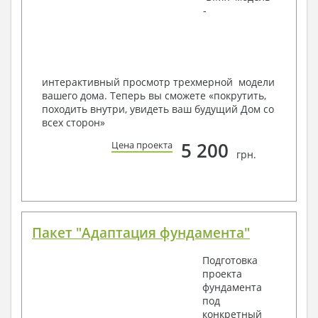
-
в реальность!
Мы можем вносить любые изменения в проект по
Вашему пожеланию и адаптировать его с учетом
конкретных геолого-топографических и климатических
условий, за дополнительную плату.
интерактивный просмотр трехмерной модели
вашего дома. Теперь вы сможете «покрутить,
Получить профессиональную консультацию у
походить внутри, увидеть ваш будущий Дом со
наших специалистов, Вы можете любым
всех сторон»
способом связи: закажите обратный звонок,
по viber, e-mail, телефон -
наши контакты
.
5 200
Цена проекта
грн.
Всегда рады Вам помочь!
Пакет "Адаптация фундамента"
Подготовка
проекта
фундамента
под
конкретный