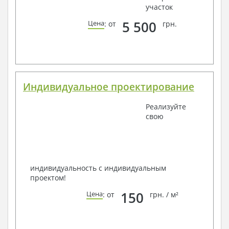
участок
5 500
Цена
: от
грн.
Индивидуальное проектирование
Реализуйте
свою
индивидуальность с индивидуальным
проектом!
150
Цена
: от
грн. / м²