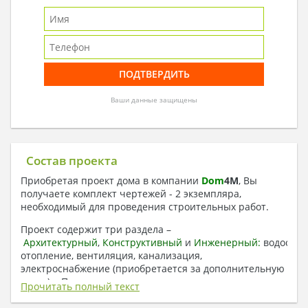
Ваши данные защищены
Состав проекта
Приобретая проект дома в компании
Dom
4
M
, Вы
получаете комплект чертежей - 2 экземпляра,
необходимый для проведения строительных работ.
Проект содержит три раздела –
Архитектурный
,
Конструктивный
и
Инженерный:
водоснаб
отопление, вентиляция, канализация,
электроснабжение (приобретается за дополнительную
плату) + Пояснительная записка.
Прочитать полный текст
1. Архитектурный раздел: