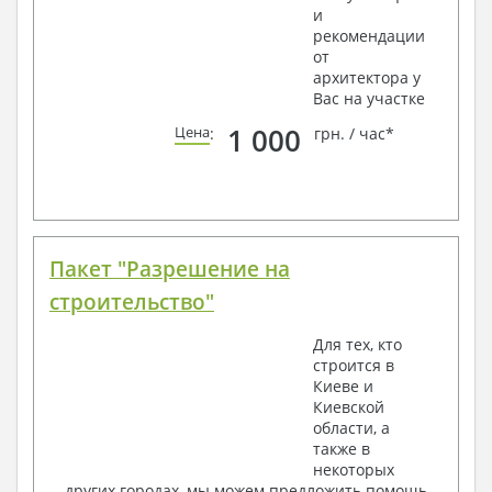
и
рекомендации
от
архитектора у
Вас на участке
1 000
Цена
:
грн. / час*
Пакет "Разрешение на
строительство"
Для тех, кто
строится в
Киеве и
Киевской
области, а
также в
некоторых
других городах, мы можем предложить помощь