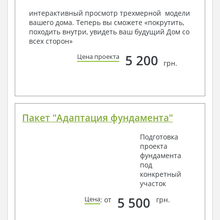
условий, за дополнительную плату.
интерактивный просмотр трехмерной модели
вашего дома. Теперь вы сможете «покрутить,
Получить профессиональную консультацию у
походить внутри, увидеть ваш будущий Дом со
наших специалистов, Вы можете любым
всех сторон»
способом связи: закажите обратный звонок,
по viber, e-mail, телефон -
наши контакты
.
5 200
Цена проекта
грн.
Всегда рады Вам помочь!
Пакет "Адаптация фундамента"
Подготовка
проекта
фундамента
под
конкретный
участок
5 500
Цена
: от
грн.