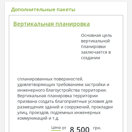
Общие данные по проекту
Дополнительные пакеты
План координационных осей
Поэтажные кладочные планы
Вертикальная планировка
Поэтажные маркировочные планы с
экспликацией помещений
Основная цель
План кровли
вертикальной
Разрезы и состав конструкций
планировки
Фасады с ведомостью внешних отделок
заключается в
Элементы проемов – спецификация
создании
Ведомость перемычек – сечения и
спецификация
Экспликация полов
Объемы основных строительных материалов
спланированных поверхностей,
Архитектурные узлы в конструкциях
удовлетворяющих требованиям застройки и
2. Конструктивный раздел:
инженерного благоустройства территории.
Вертикальная планировка территории
Общие данные по проекту
призвана создать благоприятные условия для
Схемы расположения и расчеты фундаментов
размещения зданий и сооружений, прокладки
Элементы каркаса – схемы расположения
улиц, проездов, подземных инженерных
Схема расположения перекрытий
коммуникаций и т.д.
Опоры перекрытия на стены или Узлы
армирования
8 500
Цена
от
грн.
Элементы кровли – схемы расположения