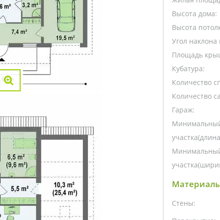
Высота дома:
Высота потолк
Угол наклона 
Площадь кры
Кубатура:
Количество с
Количество са
Гараж:
Минимальный
участка(длина
Минимальный
участка(ширин
Материалы
Стены: