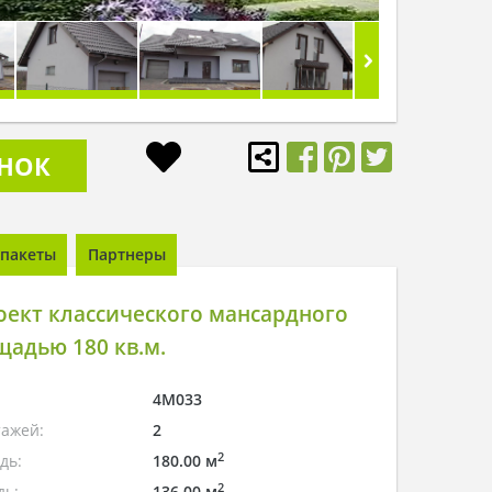
ОНОК
пакеты
Партнеры
ект классического мансардного
адью 180 кв.м.
4M033
тажей:
2
2
дь:
180.00 м
2
дь:
136.00 м