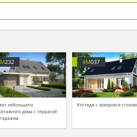
4M
232
4M
037
ект небольшого
Коттедж с эркером в столов
оэтажного дома с террасой
 гаражом