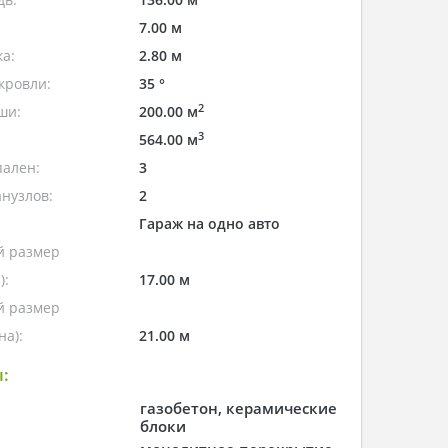
7.00 м
а:
2.80 м
кровли:
35 °
2
ши:
200.00 м
3
564.00 м
пален:
3
нузлов:
2
Гараж на одно авто
 размер
):
17.00 м
 размер
а):
21.00 м
:
газобетон, керамические
блоки