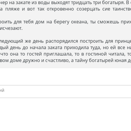
ечер на закате из воды выходят тридцать три богатыря. В
а пляже и вот так откровенно созерцать сие таинст
строить для тебя дом на берегу океана, ты сможешь пр
 исчезают.
 следующий же день распорядился построить для принц
ый день до начала заката приходила туда, но ей все н
то она то гостей приглашала, то в гостиной читала, т
овом доме дружно и счастливо, а тайну богатырей юная 