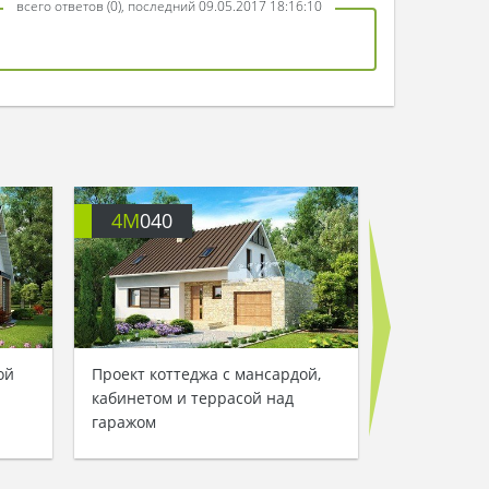
всего ответов (0), последний 09.05.2017 18:16:10
4M
040
4M
032
ой
Проект коттеджа с мансардой,
Проект клас
кабинетом и террасой над
одинарным
гаражом