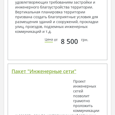
удовлетворяющих требованиям застройки и
2. Конструктивный раздел:
инженерного благоустройства территории.
Вертикальная планировка территории
Общие данные по проекту
призвана создать благоприятные условия для
Схемы расположения и расчеты фундаментов
размещения зданий и сооружений, прокладки
Элементы каркаса – схемы расположения
улиц, проездов, подземных инженерных
Схема расположения перекрытий
коммуникаций и т.д.
Опоры перекрытия на стены или Узлы
армирования
8 500
Цена
от
грн.
Элементы кровли – схемы расположения
Чертежи отдельных элементов, узлы
крепления, сечения
Ведомости расхода стали и бетона
3. Инженерный раздел (приобретается по желанию
за дополнительную плату):
Пакет "Инженерные сети"
Водоснабжение и канализация
Проект
инженерных
Условные обозначения с общими данными
сетей
Поэтажная система водоснабжения и
позволит
канализации
грамотно
Аксонометрическая схема водоснабжения и
проложить
канализации
коммуникации
Узлы и спецификация материалов