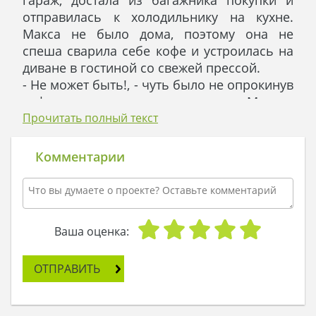
гараж, достала из багажника покупки и
отправилась к холодильнику на кухне.
Макса не было дома, поэтому она не
спеша сварила себе кофе и устроилась на
диване в гостиной со свежей прессой.
- Не может быть!, - чуть было не опрокинув
кофе от радости, прокричала Миа, -
мебельная выставка с Милана приезжает к
Прочитать полный текст
нам!
Она оставила в покое журнал и бросилась
Комментарии
к телефону. Когда все подруги были
обзвонены, введены в курс дела, то Миа
застыла посреди гостиной их с Максом
одноэтажного дома, критично оглядывая
Ваша оценка:
интерьер.
- Так, мебель буду выбирать только в
ОТПРАВИТЬ
современном стиле, как и наш дом, -
рассуждала она вслух. – Для гостиной как
нельзя лучше подойдет угловой диван