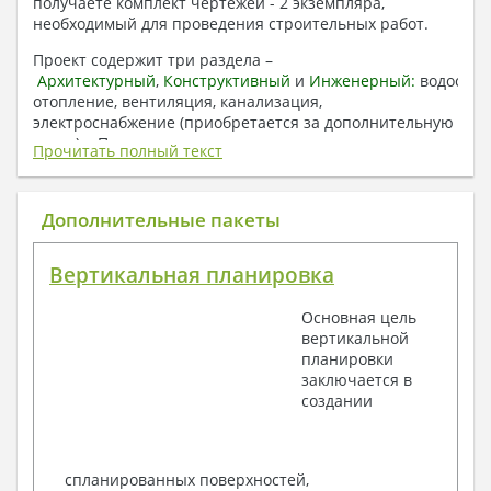
получаете комплект чертежей - 2 экземпляра,
необходимый для проведения строительных работ.
Проект содержит три раздела –
Архитектурный
,
Конструктивный
и
Инженерный:
водоснаб
отопление, вентиляция, канализация,
электроснабжение (приобретается за дополнительную
плату) + Пояснительная записка.
Прочитать полный текст
1. Архитектурный раздел:
Общие данные по проекту
Дополнительные пакеты
План координационных осей
Поэтажные кладочные планы
Вертикальная планировка
Поэтажные маркировочные планы с
экспликацией помещений
Основная цель
План кровли
вертикальной
Разрезы и состав конструкций
планировки
Фасады с ведомостью внешних отделок
заключается в
Элементы проемов – спецификация
создании
Ведомость перемычек – сечения и
спецификация
Экспликация полов
Объемы основных строительных материалов
спланированных поверхностей,
Архитектурные узлы в конструкциях