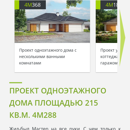
4M
368
4M
184
Проект одноэтажного дома с
Проект уютног
несколькими ванными
коттеджа с ма
комнатами
гаражом для 2
ПРОЕКТ ОДНОЭТАЖНОГО
ДОМА ПЛОЩАДЬЮ 215
КВ.М. 4M288
Жил-был Мастер на все руки. С чем только к