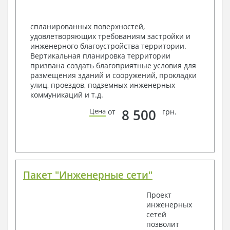
спецификация
Экспликация полов
Объемы основных строительных материалов
спланированных поверхностей,
Архитектурные узлы в конструкциях
удовлетворяющих требованиям застройки и
2. Конструктивный раздел:
инженерного благоустройства территории.
Вертикальная планировка территории
Общие данные по проекту
призвана создать благоприятные условия для
Схемы расположения и расчеты фундаментов
размещения зданий и сооружений, прокладки
Элементы каркаса – схемы расположения
улиц, проездов, подземных инженерных
Схема расположения перекрытий
коммуникаций и т.д.
Опоры перекрытия на стены или Узлы
армирования
8 500
Цена
от
грн.
Элементы кровли – схемы расположения
Чертежи отдельных элементов, узлы
крепления, сечения
Ведомости расхода стали и бетона
3. Инженерный раздел (приобретается по желанию
за дополнительную плату):
Пакет "Инженерные сети"
Водоснабжение и канализация
Проект
инженерных
Условные обозначения с общими данными
сетей
Поэтажная система водоснабжения и
позволит
канализации