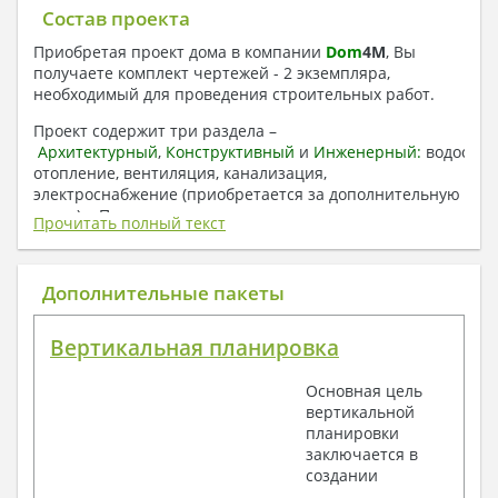
Состав проекта
Приобретая проект дома в компании
Dom
4
M
, Вы
получаете комплект чертежей - 2 экземпляра,
необходимый для проведения строительных работ.
Проект содержит три раздела –
Архитектурный
,
Конструктивный
и
Инженерный:
водоснаб
отопление, вентиляция, канализация,
электроснабжение (приобретается за дополнительную
плату) + Пояснительная записка.
Прочитать полный текст
1. Архитектурный раздел:
Общие данные по проекту
Дополнительные пакеты
План координационных осей
Поэтажные кладочные планы
Вертикальная планировка
Поэтажные маркировочные планы с
экспликацией помещений
Основная цель
План кровли
вертикальной
Разрезы и состав конструкций
планировки
Фасады с ведомостью внешних отделок
заключается в
Элементы проемов – спецификация
создании
Ведомость перемычек – сечения и