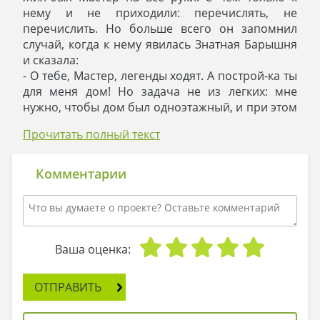
нему и не приходили: перечислять, не
перечислить. Но больше всего он запомнил
случай, когда к нему явилась Знатная Барышня
и сказала:
- О тебе, Мастер, легенды ходят. А построй-ка ты
для меня дом! Но задача не из легких: мне
нужно, чтобы дом был одноэтажный, и при этом
большой. Чтобы было в нем три спальни,
Прочитать полный текст
гостиная с кухней, кладовая, гардеробная, да
еще и встроенный гараж. И чтоб все
перечисленное уместилось в доме с умом, дабы
Комментарии
в комнатах не заблудиться. Справишься –
отблагодарю тебя щедро, а не справишься… Да
ты в любом случае справишься! И главное –
чтобы жилище красивое получилось. Иначе что
ж за жизнь без красоты…, - философски
Ваша оценка:
отметила дама и покинула мастерскую.
А Мастер три дня и три ночи думал над задачей.
ОТПРАВИТЬ
К утру четвертого дня он взял лист с
карандашом и начал чертить проект. А еще