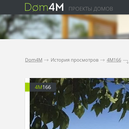
ПРОЕКТЫ ДОМОВ
Dom4M
.
История просмотров
.
4M166
.
4M
166