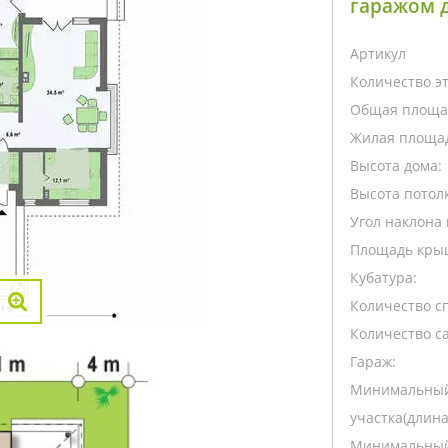
гаражом 
Артикул
Количество э
Общая площа
Жилая площа
Высота дома:
Высота потолк
Угол наклона 
Площадь кры
Кубатура:
Количество с
Количество са
Гараж:
Минимальный
участка(длина
Минимальный