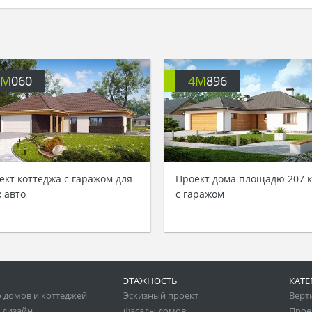
4M
060
4M
896
ект коттеджа с гаражом для
Проект дома площадю 207 к
х авто
с гаражом
ЭТАЖНОСТЬ
КАТЕ
 домов и коттеджей
Эскизный проект
Верт
 дизайн
Фасады домов
Прое