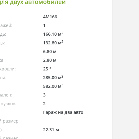
для двух автомобилей
4M166
тажей:
1
2
дь:
166.10 м
2
дь:
132.80 м
6.80 м
а:
2.80 м
кровли:
25 °
2
ши:
285.00 м
3
582.00 м
пален:
3
нузлов:
2
Гараж на два авто
 размер
):
22.31 м
 размер