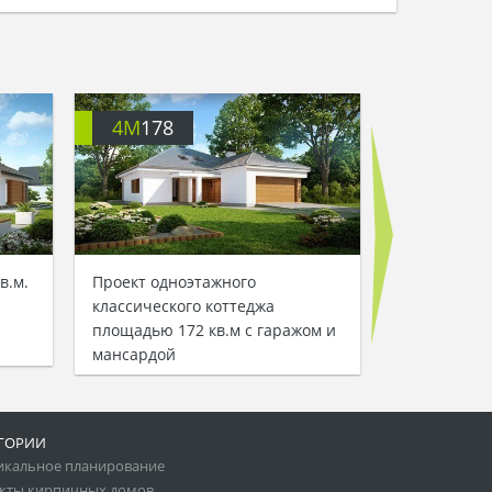
4M
178
4M
180
в.м.
Проект одноэтажного
Проект одно
классического коттеджа
большим га
площадью 172 кв.м с гаражом и
автомобиле
мансардой
ГОРИИ
икальное планирование
кты кирпичных домов