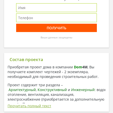
Ваши данные защищены
Состав проекта
Приобретая проект дома в компании
Dom
4
M
, Вы
получаете комплект чертежей - 2 экземпляра,
необходимый для проведения строительных работ.
Проект содержит три раздела –
Архитектурный
,
Конструктивный
и
Инженерный:
водоснаб
отопление, вентиляция, канализация,
электроснабжение (приобретается за дополнительную
плату) + Пояснительная записка.
Прочитать полный текст
1. Архитектурный раздел: