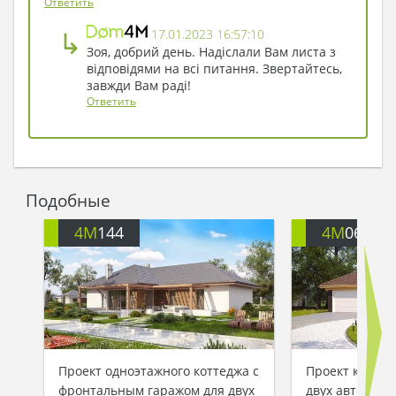
Ответить
мужчины во фраке ей однозначно нравилось…
↳
17.01.2023 16:57:10
Зоя, добрий день. Надіслали Вам листа з
відповідями на всі питання. Звертайтесь,
завжди Вам раді!
Ответить
Подобные
4M
144
4M
060
Проект одноэтажного коттеджа с
Проект коттед
фронтальным гаражом для двух
двух авто