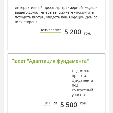
конкретных геолого-топографических и климатических
условий, за дополнительную плату.
интерактивный просмотр трехмерной модели
вашего дома. Теперь вы сможете «покрутить,
Получить профессиональную консультацию у
походить внутри, увидеть ваш будущий Дом со
наших специалистов, Вы можете любым
всех сторон»
способом связи: закажите обратный звонок,
по viber, e-mail, телефон -
наши контакты
.
5 200
Цена проекта
грн.
Всегда рады Вам помочь!
Пакет "Адаптация фундамента"
Подготовка
проекта
фундамента
под
конкретный
участок
5 500
Цена
: от
грн.