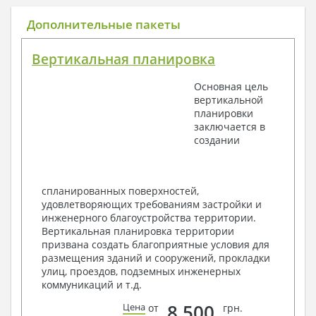
Общие данные по проекту
Дополнительные пакеты
План координационных осей
Поэтажные кладочные планы
Вертикальная планировка
Поэтажные маркировочные планы с
экспликацией помещений
Основная цель
План кровли
вертикальной
Разрезы и состав конструкций
планировки
Фасады с ведомостью внешних отделок
заключается в
Элементы проемов – спецификация
создании
Ведомость перемычек – сечения и
спецификация
Экспликация полов
Объемы основных строительных материалов
спланированных поверхностей,
Архитектурные узлы в конструкциях
удовлетворяющих требованиям застройки и
2. Конструктивный раздел:
инженерного благоустройства территории.
Вертикальная планировка территории
Общие данные по проекту
призвана создать благоприятные условия для
Схемы расположения и расчеты фундаментов
размещения зданий и сооружений, прокладки
Элементы каркаса – схемы расположения
улиц, проездов, подземных инженерных
Схема расположения перекрытий
коммуникаций и т.д.
Опоры перекрытия на стены или Узлы
армирования
8 500
Цена
от
грн.