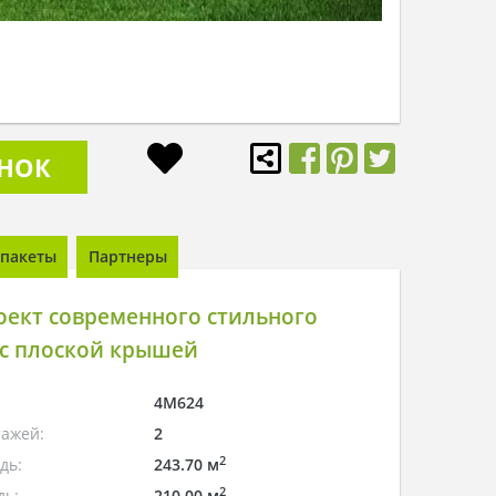
ОНОК
пакеты
Партнеры
оект современного стильного
 с плоской крышей
4M624
тажей:
2
2
дь:
243.70 м
2
дь:
210.00 м