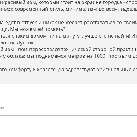
 красивый дом, который стоит на окраине городка - спро
иться: современный стиль, минимализм во всем, идеаль
а едет в отпуск и никак не желает расставаться со сво
мощи. Мы можем ей помочь?
ваться с таким домом ни на минуту, лучше его не найти!
дложил Лунтик.
й дом - поинтересовался технической стороной практич
оту облака: мы поднимемся метров на 1000, поставим д
аго комфорту и красоте. Да здравствуют оригинальные д