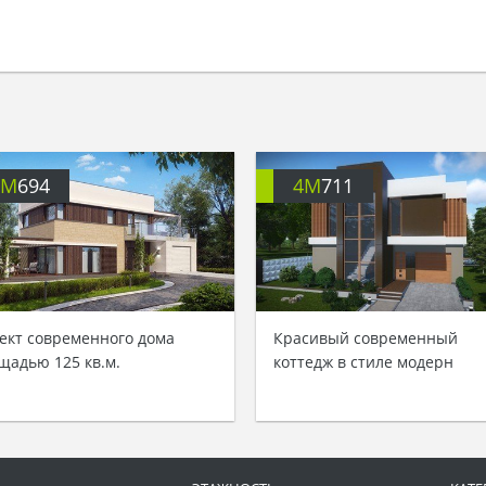
4M
694
4M
711
ект современного дома
Красивый современный
щадью 125 кв.м.
коттедж в стиле модерн