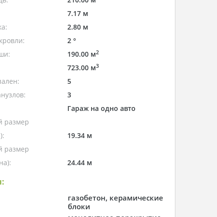
7.17 м
а:
2.80 м
кровли:
2 °
2
ши:
190.00 м
3
723.00 м
пален:
5
нузлов:
3
Гараж на одно авто
 размер
):
19.34 м
 размер
а):
24.44 м
:
газобетон, керамические
блоки