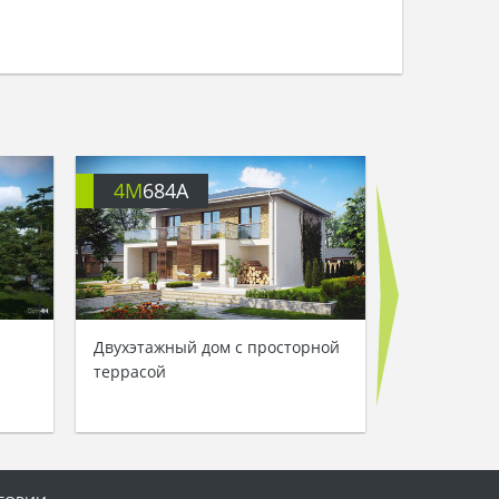
4M
684A
4M
620
Двухэтажный дом с просторной
Проект прос
террасой
дома площа