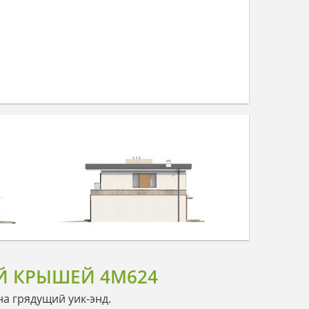
Й КРЫШЕЙ 4M624
на грядущий уик-энд.