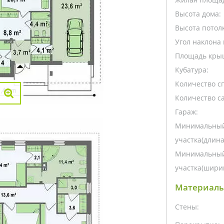
Высота дома:
Высота потолк
Угол наклона 
Площадь кры
Кубатура:
Количество с
Количество са
Гараж:
Минимальный
участка(длина
Минимальный
участка(ширин
Материалы
Стены: