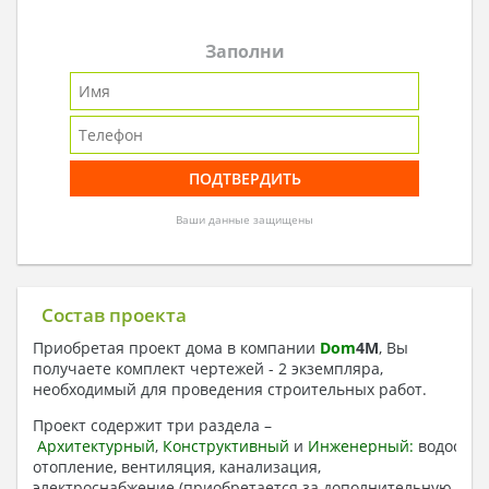
Заполни
Ваши данные защищены
Состав проекта
Приобретая проект дома в компании
Dom
4
M
, Вы
получаете комплект чертежей - 2 экземпляра,
необходимый для проведения строительных работ.
Проект содержит три раздела –
Архитектурный
,
Конструктивный
и
Инженерный:
водоснаб
отопление, вентиляция, канализация,
электроснабжение (приобретается за дополнительную