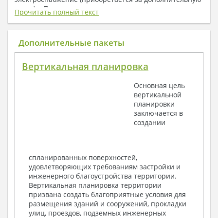
плату) + Пояснительная записка.
Прочитать полный текст
1. Архитектурный раздел:
Общие данные по проекту
Дополнительные пакеты
План координационных осей
Поэтажные кладочные планы
Вертикальная планировка
Поэтажные маркировочные планы с
экспликацией помещений
Основная цель
План кровли
вертикальной
Разрезы и состав конструкций
планировки
Фасады с ведомостью внешних отделок
заключается в
Элементы проемов – спецификация
создании
Ведомость перемычек – сечения и
спецификация
Экспликация полов
Объемы основных строительных материалов
спланированных поверхностей,
Архитектурные узлы в конструкциях
удовлетворяющих требованиям застройки и
2. Конструктивный раздел:
инженерного благоустройства территории.
Вертикальная планировка территории
Общие данные по проекту
призвана создать благоприятные условия для
Схемы расположения и расчеты фундаментов
размещения зданий и сооружений, прокладки
Элементы каркаса – схемы расположения
улиц, проездов, подземных инженерных
Схема расположения перекрытий