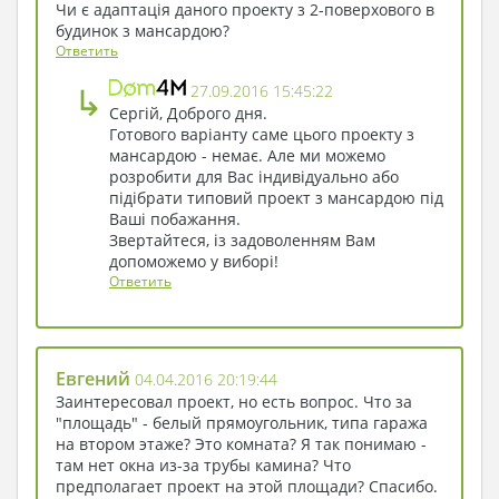
Чи є адаптація даного проекту з 2-поверхового в
будинок з мансардою?
Ответить
↳
27.09.2016 15:45:22
Сергій, Доброго дня.
Готового варіанту саме цього проекту з
мансардою - немає. Але ми можемо
розробити для Вас індивідуально або
підібрати типовий проект з мансардою під
Ваші побажання.
Звертайтеся, із задоволенням Вам
допоможемо у виборі!
Ответить
Евгений
04.04.2016 20:19:44
Заинтересовал проект, но есть вопрос. Что за
"площадь" - белый прямоугольник, типа гаража
на втором этаже? Это комната? Я так понимаю -
там нет окна из-за трубы камина? Что
предполагает проект на этой площади? Спасибо.