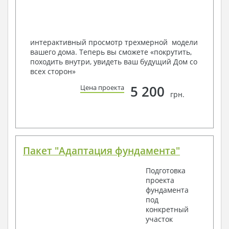
Мы можем вносить любые изменения в проект по
Вашему пожеланию и адаптировать его с учетом
конкретных геолого-топографических и климатических
условий, за дополнительную плату.
интерактивный просмотр трехмерной модели
вашего дома. Теперь вы сможете «покрутить,
Получить профессиональную консультацию у
походить внутри, увидеть ваш будущий Дом со
наших специалистов, Вы можете любым
всех сторон»
способом связи: закажите обратный звонок,
по viber, e-mail, телефон -
наши контакты
.
5 200
Цена проекта
грн.
Всегда рады Вам помочь!
Пакет "Адаптация фундамента"
Подготовка
проекта
фундамента
под
конкретный
участок