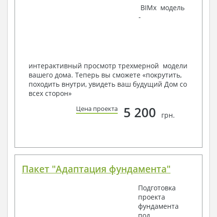
BIMx модель
Инженеров – всегда готовы воплотить Вашу мечту
-
в реальность!
Мы можем вносить любые изменения в проект по
Вашему пожеланию и адаптировать его с учетом
конкретных геолого-топографических и климатических
условий, за дополнительную плату.
интерактивный просмотр трехмерной модели
вашего дома. Теперь вы сможете «покрутить,
Получить профессиональную консультацию у
походить внутри, увидеть ваш будущий Дом со
наших специалистов, Вы можете любым
всех сторон»
способом связи: закажите обратный звонок,
по viber, e-mail, телефон -
наши контакты
.
5 200
Цена проекта
грн.
Всегда рады Вам помочь!
Пакет "Адаптация фундамента"
Подготовка
проекта
фундамента
под