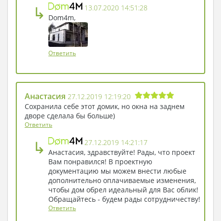
перекрытия и фундамент в виде монолитной
↳
13.07.2020 14:51:28
ленты. Кровля с углом наклона 20° покрыта
Dom4m,
фальцевой кровлей, что обеспечивает
надежную защиту от погодных условий.
Проект 4M684 идеально подходит для семей,
Ответить
ценящих современный дизайн, простор и
функциональность. Он также будет отличным
выбором для тех, кто планирует строительство
дома на участке с минимальными размерами 20
Анастасия
27.12.2019 12:19:20
м в длину и 21 м в ширину. Благодаря
Сохранила себе этот домик, но окна на заднем
продуманной планировке и использованию
дворе сделала бы больше)
качественных материалов, этот дом обеспечит
Ответить
своим владельцам уют и надежность на долгие
↳
27.12.2019 14:21:17
годы.
Анастасия, здравствуйте! Рады, что проект
Вам понравился! В проектную
документацию мы можем внести любые
дополнительно оплачиваемые изменения,
чтобы дом обрел идеальный для Вас облик!
Обращайтесь - будем рады сотрудничеству!
Ответить