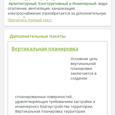
Архитектурный
,
Конструктивный
и
Инженерный:
водоснаб
отопление, вентиляция, канализация,
электроснабжение (приобретается за дополнительную
плату) + Пояснительная записка.
Прочитать полный текст
1. Архитектурный раздел:
Общие данные по проекту
Дополнительные пакеты
План координационных осей
Поэтажные кладочные планы
Вертикальная планировка
Поэтажные маркировочные планы с
экспликацией помещений
Основная цель
План кровли
вертикальной
Разрезы и состав конструкций
планировки
Фасады с ведомостью внешних отделок
заключается в
Элементы проемов – спецификация
создании
Ведомость перемычек – сечения и
спецификация
Экспликация полов
Объемы основных строительных материалов
спланированных поверхностей,
Архитектурные узлы в конструкциях
удовлетворяющих требованиям застройки и
2. Конструктивный раздел:
инженерного благоустройства территории.
Вертикальная планировка территории
Общие данные по проекту