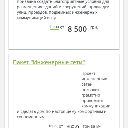
призвана создать благоприятные условия для
Схемы расположения и расчеты фундаментов
размещения зданий и сооружений, прокладки
Элементы каркаса – схемы расположения
улиц, проездов, подземных инженерных
Схема расположения перекрытий
коммуникаций и т.д.
Опоры перекрытия на стены или Узлы
армирования
8 500
Цена
от
грн.
Элементы кровли – схемы расположения
Чертежи отдельных элементов, узлы
крепления, сечения
Ведомости расхода стали и бетона
3. Инженерный раздел (приобретается по желанию
за дополнительную плату):
Пакет "Инженерные сети"
Водоснабжение и канализация
Проект
инженерных
Условные обозначения с общими данными
сетей
Поэтажная система водоснабжения и
позволит
канализации
грамотно
Аксонометрическая схема водоснабжения и
проложить
канализации
коммуникации
Узлы и спецификация материалов
и сделать дом по-настоящему комфортным и
Отопление, вентиляция
современным.
Условные обозначения с общими данными
150
Цена
: от
грн за м²