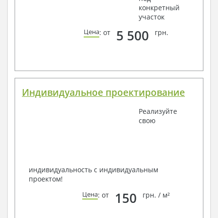
конкретный
участок
5 500
Цена
: от
грн.
Индивидуальное проектирование
Реализуйте
свою
индивидуальность с индивидуальным
проектом!
150
Цена
: от
грн. / м²