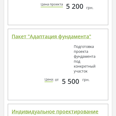
по viber, e-mail, телефон -
наши контакты
.
5 200
Цена проекта
грн.
Всегда рады Вам помочь!
Пакет "Адаптация фундамента"
Подготовка
проекта
фундамента
под
конкретный
участок
5 500
Цена
: от
грн.
Индивидуальное проектирование