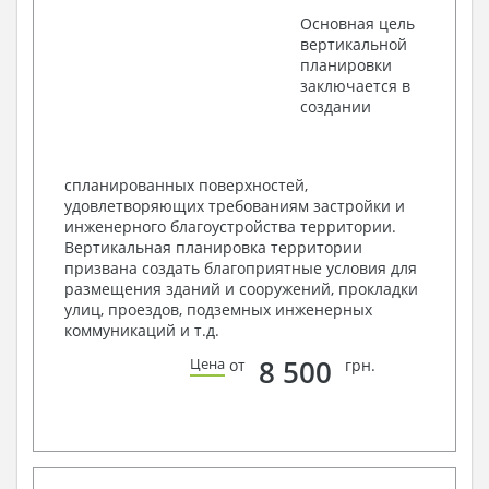
экспликацией помещений
Основная цель
План кровли
вертикальной
Разрезы и состав конструкций
планировки
Фасады с ведомостью внешних отделок
заключается в
Элементы проемов – спецификация
создании
Ведомость перемычек – сечения и
спецификация
Экспликация полов
Объемы основных строительных материалов
спланированных поверхностей,
Архитектурные узлы в конструкциях
удовлетворяющих требованиям застройки и
2. Конструктивный раздел:
инженерного благоустройства территории.
Вертикальная планировка территории
Общие данные по проекту
призвана создать благоприятные условия для
Схемы расположения и расчеты фундаментов
размещения зданий и сооружений, прокладки
Элементы каркаса – схемы расположения
улиц, проездов, подземных инженерных
Схема расположения перекрытий
коммуникаций и т.д.
Опоры перекрытия на стены или Узлы
армирования
8 500
Цена
от
грн.
Элементы кровли – схемы расположения
Чертежи отдельных элементов, узлы
крепления, сечения
Ведомости расхода стали и бетона
3. Инженерный раздел (приобретается по желанию