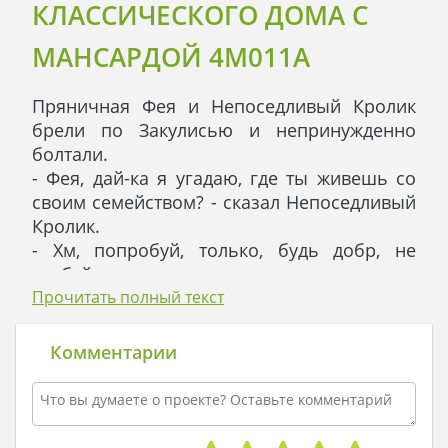
КЛАССИЧЕСКОГО ДОМА С
МАНСАРДОЙ 4M011A
Пряничная Фея и Непоседливый Кролик
брели по Закулисью и непринужденно
болтали.
- Фея, дай-ка я угадаю, где ты живешь со
своим семейством? - сказал Непоседливый
Кролик.
- Хм, попробуй, только, будь добр, не
требуй потом с меня вознаграждения в
виде корзины моркови, - деловито
Прочитать полный текст
ответила Пряничная Фея.
- Итак, - начал свой рассказ Кролик, - у
Комментарии
твоего дома два этажа. Второй этаж –
мансарда, которую ты пока не обставила. Я
на верном пути?
- Ну-ну, продолжай угадывать, -