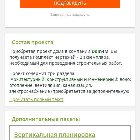
Ваши данные защищены
Состав проекта
Приобретая проект дома в компании
Dom
4
M
, Вы
получаете комплект чертежей - 2 экземпляра,
необходимый для проведения строительных работ.
Проект содержит три раздела –
Архитектурный
,
Конструктивный
и
Инженерный:
водоснаб
отопление, вентиляция, канализация,
электроснабжение (приобретается за дополнительную
плату) + Пояснительная записка.
Прочитать полный текст
1. Архитектурный раздел:
Общие данные по проекту
Дополнительные пакеты
План координационных осей
Поэтажные кладочные планы
Вертикальная планировка
Поэтажные маркировочные планы с