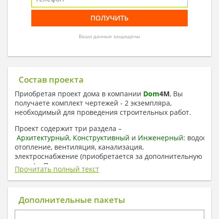
Ваши данные защищены
Состав проекта
Приобретая проект дома в компании
Dom
4
M
, Вы
получаете комплект чертежей - 2 экземпляра,
необходимый для проведения строительных работ.
Проект содержит три раздела –
Архитектурный
,
Конструктивный
и
Инженерный:
водоснаб
отопление, вентиляция, канализация,
электроснабжение (приобретается за дополнительную
плату) + Пояснительная записка.
Прочитать полный текст
1. Архитектурный раздел:
Общие данные по проекту
Дополнительные пакеты
План координационных осей
Поэтажные кладочные планы