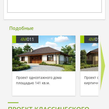
Подобные
4M
011
4M
011B
Проект одноэтажного дома
Проект одноэт
площадью 141 кв.м.
кирпичным ф