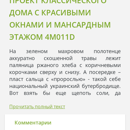
ПРОЕКТ КЛАССИЧЕСКОГО
ДОМА С КРАСИВЫМИ
ОКНАМИ И МАНСАРДНЫМ
ЭТАЖОМ 4M011D
На зеленом махровом полотенце
аккуратно скошенной травы лежит
паляница ржаного хлеба с коричневыми
корочками сверху и снизу. А посередке –
пласт сальца с «пророслью» - такой себе
национальный украинский бутербродище.
Вот взять бы еще щепоть соли, да
зеленого лучка, да свежего чесночка - так
бы и укусить.
Прочитать полный текст
А на самом деле - это красивый домик
мансардного типа. Всю мансарду занимает
Комментарии
зально-игральное помещение: тут и