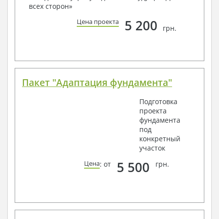
всех сторон»
способом связи: закажите обратный звонок,
по viber, e-mail, телефон -
наши контакты
.
5 200
Цена проекта
грн.
Всегда рады Вам помочь!
Пакет "Адаптация фундамента"
Подготовка
проекта
фундамента
под
конкретный
участок
5 500
Цена
: от
грн.