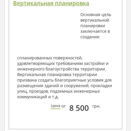
Вертикальная планировка
Поэтажные маркировочные планы с
экспликацией помещений
Основная цель
План кровли
вертикальной
Разрезы и состав конструкций
планировки
Фасады с ведомостью внешних отделок
заключается в
Элементы проемов – спецификация
создании
Ведомость перемычек – сечения и
спецификация
Экспликация полов
Объемы основных строительных материалов
спланированных поверхностей,
Архитектурные узлы в конструкциях
удовлетворяющих требованиям застройки и
2. Конструктивный раздел:
инженерного благоустройства территории.
Вертикальная планировка территории
Общие данные по проекту
призвана создать благоприятные условия для
Схемы расположения и расчеты фундаментов
размещения зданий и сооружений, прокладки
Элементы каркаса – схемы расположения
улиц, проездов, подземных инженерных
Схема расположения перекрытий
коммуникаций и т.д.
Опоры перекрытия на стены или Узлы
армирования
8 500
Цена
от
грн.
Элементы кровли – схемы расположения
Чертежи отдельных элементов, узлы
крепления, сечения
Ведомости расхода стали и бетона