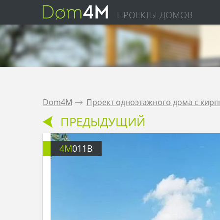
ПРОЕКТЫ ДОМОВ
Dom4M
.
Проект одноэтажного дома с кир
ПРЕДЫДУЩИЙ
4M
011B