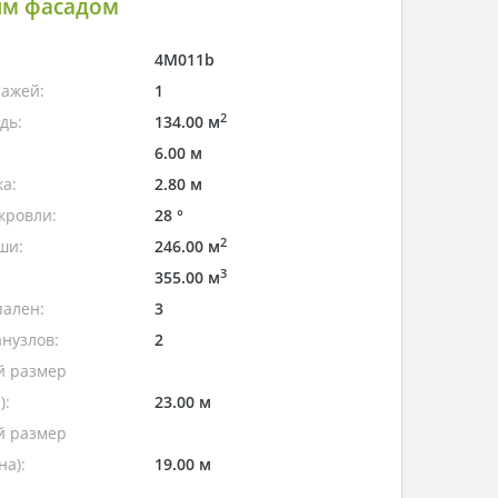
м фасадом
4M011b
тажей:
1
2
дь:
134.00 м
6.00 м
а:
2.80 м
кровли:
28 °
2
ши:
246.00 м
3
355.00 м
пален:
3
нузлов:
2
 размер
):
23.00 м
 размер
а):
19.00 м