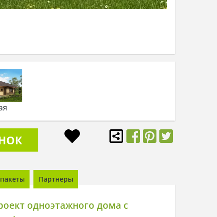
ая
ОНОК
пакеты
Партнеры
роект одноэтажного дома с