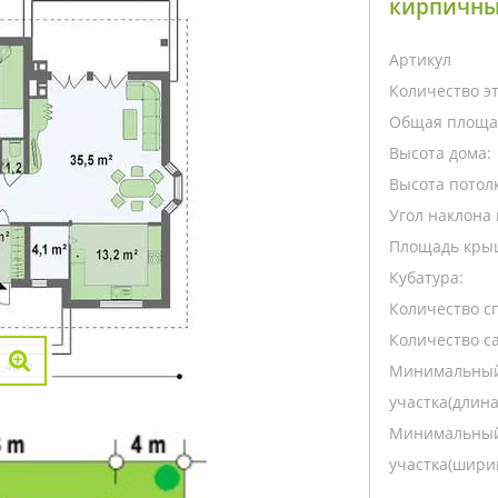
кирпичны
Артикул
Количество э
Общая площа
Высота дома:
Высота потолк
Угол наклона 
Площадь кры
Кубатура:
Количество с
Количество са
Минимальный
участка(длина
Минимальный
участка(ширин