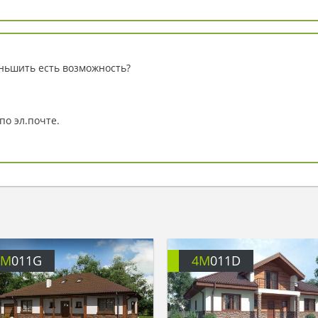
ньшить есть возможность?
по эл.почте.
4M
011G
4M
011D