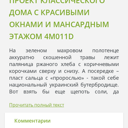
ПРОЕКТ КЛАССИЧЕСКОГО
ДОМА С КРАСИВЫМИ
ОКНАМИ И МАНСАРДНЫМ
ЭТАЖОМ 4M011D
На зеленом махровом полотенце
аккуратно скошенной травы лежит
паляница ржаного хлеба с коричневыми
корочками сверху и снизу. А посередке –
пласт сальца с «пророслью» - такой себе
национальный украинский бутербродище.
Вот взять бы еще щепоть соли, да
зеленого лучка, да свежего чесночка - так
бы и укусить.
Прочитать полный текст
А на самом деле - это красивый домик
мансардного типа. Всю мансарду занимает
Комментарии
зально-игральное помещение: тут и