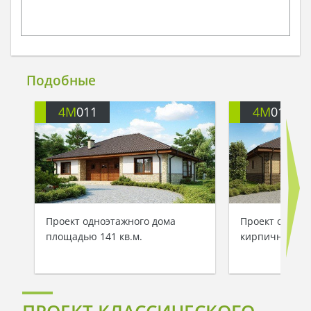
Подобные
4M
011
4M
011B
Проект одноэтажного дома
Проект одноэт
площадью 141 кв.м.
кирпичным ф