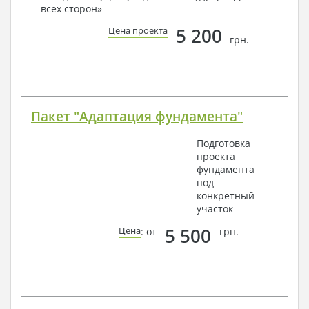
всех сторон»
способом связи: закажите обратный звонок,
по viber, e-mail, телефон -
наши контакты
.
5 200
Цена проекта
грн.
Всегда рады Вам помочь!
Пакет "Адаптация фундамента"
Подготовка
проекта
фундамента
под
конкретный
участок
5 500
Цена
: от
грн.