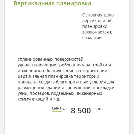
Вертикальная планировка
Поэтажные маркировочные планы с
экспликацией помещений
Основная цель
План кровли
вертикальной
Разрезы и состав конструкций
планировки
Фасады с ведомостью внешних отделок
заключается в
Элементы проемов – спецификация
создании
Ведомость перемычек – сечения и
спецификация
Экспликация полов
Объемы основных строительных материалов
спланированных поверхностей,
Архитектурные узлы в конструкциях
удовлетворяющих требованиям застройки и
2. Конструктивный раздел:
инженерного благоустройства территории.
Вертикальная планировка территории
Общие данные по проекту
призвана создать благоприятные условия для
Схемы расположения и расчеты фундаментов
размещения зданий и сооружений, прокладки
Элементы каркаса – схемы расположения
улиц, проездов, подземных инженерных
Схема расположения перекрытий
коммуникаций и т.д.
Опоры перекрытия на стены или Узлы
армирования
8 500
Цена
от
грн.
Элементы кровли – схемы расположения
Чертежи отдельных элементов, узлы
крепления, сечения
Ведомости расхода стали и бетона