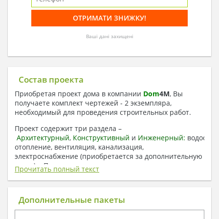
Ваші дані захищені
Состав проекта
Приобретая проект дома в компании
Dom
4
M
, Вы
получаете комплект чертежей - 2 экземпляра,
необходимый для проведения строительных работ.
Проект содержит три раздела –
Архитектурный
,
Конструктивный
и
Инженерный:
водоснаб
отопление, вентиляция, канализация,
электроснабжение (приобретается за дополнительную
плату) + Пояснительная записка.
Прочитать полный текст
1. Архитектурный раздел:
Общие данные по проекту
Дополнительные пакеты
План координационных осей
Поэтажные кладочные планы