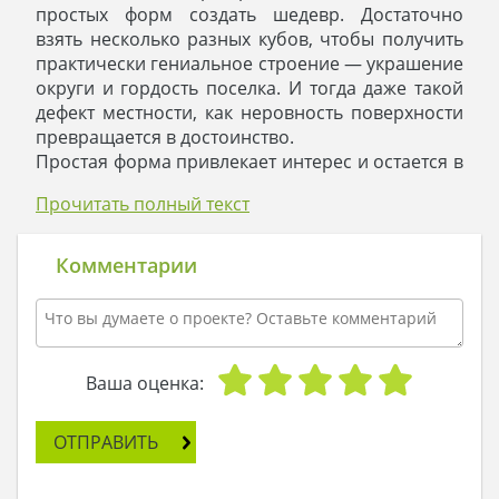
простых форм создать шедевр. Достаточно
взять несколько разных кубов, чтобы получить
практически гениальное строение — украшение
округи и гордость поселка. И тогда даже такой
дефект местности, как неровность поверхности
превращается в достоинство.
Простая форма привлекает интерес и остается в
памяти. Для компактного двухэтажного
Прочитать полный текст
строения применяются фигуры разного
исполнения: покрытые камнем,
декорированные деревом. Прозрачные сплошь
Комментарии
из стекла кубы сочетаются с гладкими формами,
лишенными окон. Все вместе образует
комфортное жилье, которому на долгие годы
суждено оставаться модным и современным.
Широкий гараж получит высокую оценку от
Ваша оценка:
автолюбителей. Его достоинство в просторе,
рассчитанном на два автомобиля и создании
ОТПРАВИТЬ
комфортных условий для техобслуживания.
Интересно исполнено пространство где