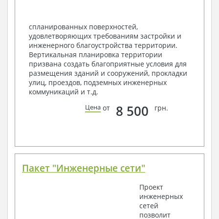
спецификация
Экспликация полов
Объемы основных строительных материалов
спланированных поверхностей,
Архитектурные узлы в конструкциях
удовлетворяющих требованиям застройки и
2. Конструктивный раздел:
инженерного благоустройства территории.
Вертикальная планировка территории
Общие данные по проекту
призвана создать благоприятные условия для
Схемы расположения и расчеты фундаментов
размещения зданий и сооружений, прокладки
Элементы каркаса – схемы расположения
улиц, проездов, подземных инженерных
Схема расположения перекрытий
коммуникаций и т.д.
Опоры перекрытия на стены или Узлы
армирования
8 500
Цена
от
грн.
Элементы кровли – схемы расположения
Чертежи отдельных элементов, узлы
крепления, сечения
Ведомости расхода стали и бетона
3. Инженерный раздел (приобретается по желанию
за дополнительную плату):
Пакет "Инженерные сети"
Водоснабжение и канализация
Проект
инженерных
Условные обозначения с общими данными
сетей
Поэтажная система водоснабжения и
позволит
канализации