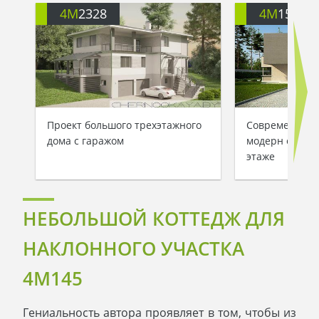
4M
2328
4M
153
Проект большого трехэтажного
Современный 
дома с гаражом
модерн с саун
этаже
НЕБОЛЬШОЙ КОТТЕДЖ ДЛЯ
НАКЛОННОГО УЧАСТКА
4M145
Гениальность автора проявляет в том, чтобы из