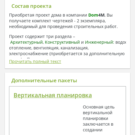
Состав проекта
Приобретая проект дома в компании
Dom
4
M
, Вы
получаете комплект чертежей - 2 экземпляра,
необходимый для проведения строительных работ.
Проект содержит три раздела –
Архитектурный
,
Конструктивный
и
Инженерный:
водоснаб
отопление, вентиляция, канализация,
электроснабжение (приобретается за дополнительную
плату) + Пояснительная записка.
Прочитать полный текст
1. Архитектурный раздел:
Общие данные по проекту
Дополнительные пакеты
План координационных осей
Поэтажные кладочные планы
Вертикальная планировка
Поэтажные маркировочные планы с
экспликацией помещений
Основная цель
План кровли
вертикальной
Разрезы и состав конструкций
планировки
Фасады с ведомостью внешних отделок
заключается в
Элементы проемов – спецификация
создании
Ведомость перемычек – сечения и