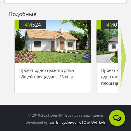
Подобные
4M
524
4M
017
Проект одноэтажного дома
Проект небол
общей площадью 123 кв.м.
одноэтажного 
площадью 112
© 2010-2021 Dom4M. Все права защищены
Developed by
Ivan Bindyukevych CTO at UAITLAB