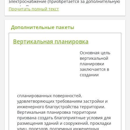
электроснабжение (приобретается за дополнительную
плату) + Пояснительная записка.
Прочитать полный текст
1. Архитектурный раздел:
Общие данные по проекту
Дополнительные пакеты
План координационных осей
Поэтажные кладочные планы
Вертикальная планировка
Поэтажные маркировочные планы с
экспликацией помещений
Основная цель
План кровли
вертикальной
Разрезы и состав конструкций
планировки
Фасады с ведомостью внешних отделок
заключается в
Элементы проемов – спецификация
создании
Ведомость перемычек – сечения и
спецификация
Экспликация полов
Объемы основных строительных материалов
спланированных поверхностей,
Архитектурные узлы в конструкциях
удовлетворяющих требованиям застройки и
2. Конструктивный раздел:
инженерного благоустройства территории.
Вертикальная планировка территории
Общие данные по проекту
призвана создать благоприятные условия для
Схемы расположения и расчеты фундаментов
размещения зданий и сооружений, прокладки
Элементы каркаса – схемы расположения
улиц, проездов, подземных инженерных