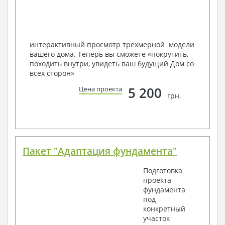
Мы можем вносить любые изменения в проект по
Вашему пожеланию и адаптировать его с учетом
конкретных геолого-топографических и климатических
условий, за дополнительную плату.
интерактивный просмотр трехмерной модели
вашего дома. Теперь вы сможете «покрутить,
Получить профессиональную консультацию у
походить внутри, увидеть ваш будущий Дом со
наших специалистов, Вы можете любым
всех сторон»
способом связи: закажите обратный звонок,
по viber, e-mail, телефон -
наши контакты
.
5 200
Цена проекта
грн.
Всегда рады Вам помочь!
Пакет "Адаптация фундамента"
Подготовка
проекта
фундамента
под
конкретный
участок