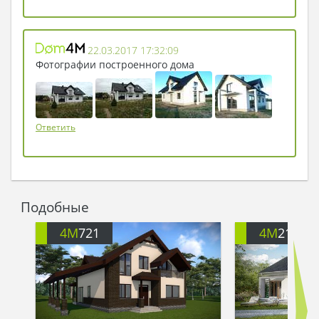
дополнительных фронтонов.
Одновременно балкон может выполнять
функцию крыши над зоной крыльца, что
22.03.2017 17:32:09
не только красиво, но еще и практично.
Фотографии построенного дома
Ответить
Подобные
4M
721
4M
218