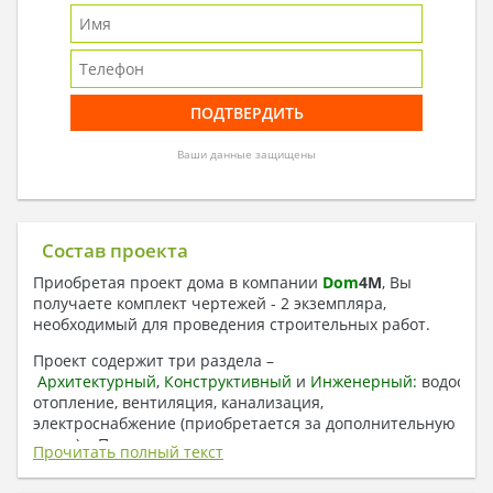
Ваши данные защищены
Состав проекта
Приобретая проект дома в компании
Dom
4
M
, Вы
получаете комплект чертежей - 2 экземпляра,
необходимый для проведения строительных работ.
Проект содержит три раздела –
Архитектурный
,
Конструктивный
и
Инженерный:
водоснаб
отопление, вентиляция, канализация,
электроснабжение (приобретается за дополнительную
плату) + Пояснительная записка.
Прочитать полный текст
1. Архитектурный раздел: