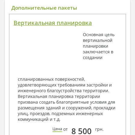
Общие данные по проекту
Дополнительные пакеты
План координационных осей
Поэтажные кладочные планы
Вертикальная планировка
Поэтажные маркировочные планы с
экспликацией помещений
Основная цель
План кровли
вертикальной
Разрезы и состав конструкций
планировки
Фасады с ведомостью внешних отделок
заключается в
Элементы проемов – спецификация
создании
Ведомость перемычек – сечения и
спецификация
Экспликация полов
Объемы основных строительных материалов
спланированных поверхностей,
Архитектурные узлы в конструкциях
удовлетворяющих требованиям застройки и
2. Конструктивный раздел:
инженерного благоустройства территории.
Вертикальная планировка территории
Общие данные по проекту
призвана создать благоприятные условия для
Схемы расположения и расчеты фундаментов
размещения зданий и сооружений, прокладки
Элементы каркаса – схемы расположения
улиц, проездов, подземных инженерных
Схема расположения перекрытий
коммуникаций и т.д.
Опоры перекрытия на стены или Узлы
армирования
8 500
Цена
от
грн.
Элементы кровли – схемы расположения