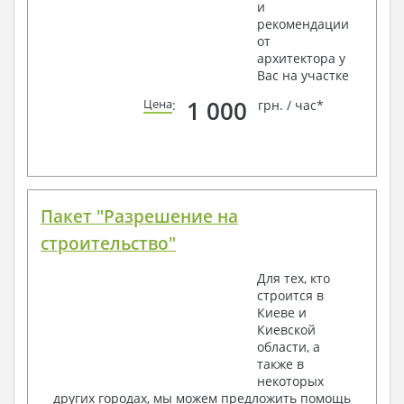
и
рекомендации
от
архитектора у
Вас на участке
1 000
Цена
:
грн. / час*
Пакет "Разрешение на
строительство"
Для тех, кто
строится в
Киеве и
Киевской
области, а
также в
некоторых
других городах, мы можем предложить помощь