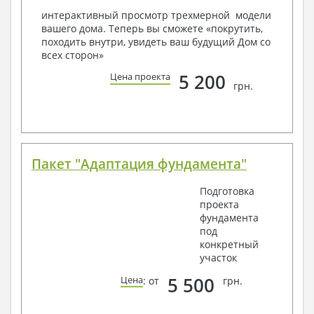
условий, за дополнительную плату.
интерактивный просмотр трехмерной модели
вашего дома. Теперь вы сможете «покрутить,
Получить профессиональную консультацию у
походить внутри, увидеть ваш будущий Дом со
наших специалистов, Вы можете любым
всех сторон»
способом связи: закажите обратный звонок,
по viber, e-mail, телефон -
наши контакты
.
5 200
Цена проекта
грн.
Всегда рады Вам помочь!
Пакет "Адаптация фундамента"
Подготовка
проекта
фундамента
под
конкретный
участок
5 500
Цена
: от
грн.