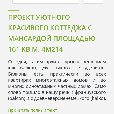
ПРОЕКТ УЮТНОГО
КРАСИВОГО КОТТЕДЖА С
МАНСАРДОЙ ПЛОЩАДЬЮ
161 КВ.М. 4M214
Сегодня, таким архитектурным решением
как балкон, уже никого не удивишь.
Балконы есть практически во всех
квартирах многоэтажных домов и во
многих одноэтажных частных домах. Само
слово пришло в нашу речь с французского
(
balcon
) и
с древневерхненемецкого (
balko),
что означает балка. Словами архитекторов,
это площадка, которая имеет перила и
Прочитать полный текст