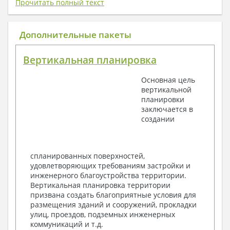
Прочитать полный текст
1. Архитектурный раздел:
Общие данные по проекту
Дополнительные пакеты
План координационных осей
Поэтажные кладочные планы
Вертикальная планировка
Поэтажные маркировочные планы с
экспликацией помещений
Основная цель
План кровли
вертикальной
Разрезы и состав конструкций
планировки
Фасады с ведомостью внешних отделок
заключается в
Элементы проемов – спецификация
создании
Ведомость перемычек – сечения и
спецификация
Экспликация полов
Объемы основных строительных материалов
спланированных поверхностей,
Архитектурные узлы в конструкциях
удовлетворяющих требованиям застройки и
2. Конструктивный раздел:
инженерного благоустройства территории.
Вертикальная планировка территории
Общие данные по проекту
призвана создать благоприятные условия для
Схемы расположения и расчеты фундаментов
размещения зданий и сооружений, прокладки
Элементы каркаса – схемы расположения
улиц, проездов, подземных инженерных
Схема расположения перекрытий
коммуникаций и т.д.
Опоры перекрытия на стены или Узлы