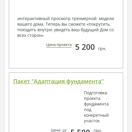
Вашему пожеланию и адаптировать его с учетом
конкретных геолого-топографических и климатических
условий, за дополнительную плату.
интерактивный просмотр трехмерной модели
вашего дома. Теперь вы сможете «покрутить,
Получить профессиональную консультацию у
походить внутри, увидеть ваш будущий Дом со
наших специалистов, Вы можете любым
всех сторон»
способом связи: закажите обратный звонок,
по viber, e-mail, телефон -
наши контакты
.
5 200
Цена проекта
грн.
Всегда рады Вам помочь!
Пакет "Адаптация фундамента"
Подготовка
проекта
фундамента
под
конкретный
участок
Цена
: от
грн.