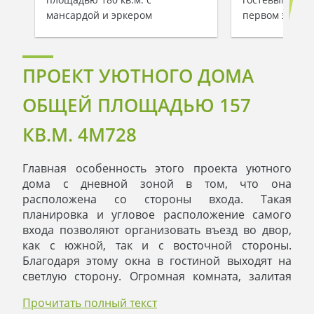
мансардой и эркером
первом этаже
ПРОЕКТ УЮТНОГО ДОМА
ОБЩЕЙ ПЛОЩАДЬЮ 157
КВ.М. 4M728
Главная особенность этого проекта уютного
дома с дневной зоной в том, что она
расположена со стороны входа. Такая
планировка и угловое расположение самого
входа позволяют организовать въезд во двор,
как с южной, так и с восточной стороны.
Благодаря этому окна в гостиной выходят на
светлую сторону. Огромная комната, залитая
солнечным светом, создает ощущение полного
Прочитать полный текст
умиротворения и гармонии в доме. Настоящий