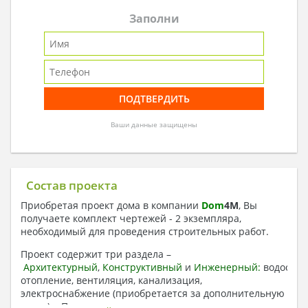
Заполни
Ваши данные защищены
Состав проекта
Приобретая проект дома в компании
Dom
4
M
, Вы
получаете комплект чертежей - 2 экземпляра,
необходимый для проведения строительных работ.
Проект содержит три раздела –
Архитектурный
,
Конструктивный
и
Инженерный:
водоснаб
отопление, вентиляция, канализация,
электроснабжение (приобретается за дополнительную
плату) + Пояснительная записка.