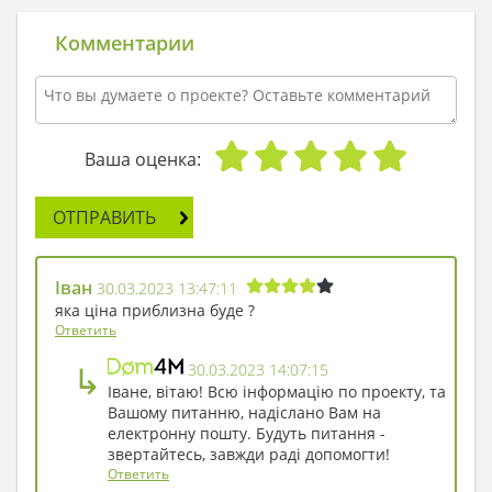
дом солнца...
Эркер и расположенный в центре камин
Комментарии
аккуратно разграничивают кухню, столовую и
гостиную не нарушая единства всего
пространства. А дополнительная комната на
первом этаже позволяет организовать
ежедневный быт более комфортно и
Ваша оценка:
рационально.
Три спальни и ванная комната вынесены на
ОТПРАВИТЬ
второй этаж. Лучи солнца, проникающие через
мансардные окна и балкон, создают атмосферу
покоя. Поэтому проект дома с дневной зоной -
Іван
30.03.2023 13:47:11
отличный выбор!
яка ціна приблизна буде ?
Ответить
↳
30.03.2023 14:07:15
Іване, вітаю! Всю інформацію по проекту, та
Вашому питанню, надіслано Вам на
електронну пошту. Будуть питання -
звертайтесь, завжди раді допомогти!
Ответить