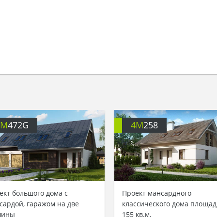
4M
472G
4M
258
ект большого дома с
Проект мансардного
сардой, гаражом на две
классического дома площа
шины
155 кв.м.