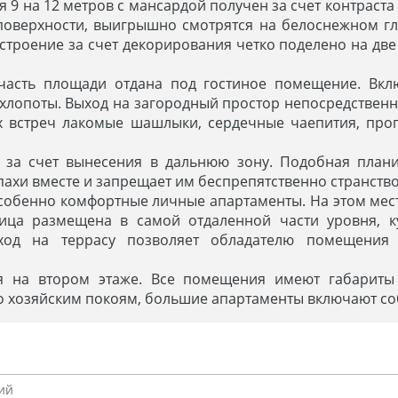
9 на 12 метров с мансардой получен за счет контраста 
поверхности, выигрышно смотрятся на белоснежном г
троение за счет декорирования четко поделено на две
часть площади отдана под гостиное помещение. Вкл
 хлопоты. Выход на загородный простор непосредствен
х встреч лакомые шашлыки, сердечные чаепития, про
 за счет вынесения в дальнюю зону. Подобная плани
ахи вместе и запрещает им беспрепятственно странство
собенно комфортные личные апартаменты. На этом мест
ница размещена в самой отдаленной части уровня, к
ход на террасу позволяет обладателю помещения 
я на втором этаже. Все помещения имеют габариты
но хозяйским покоям, большие апартаменты включают со