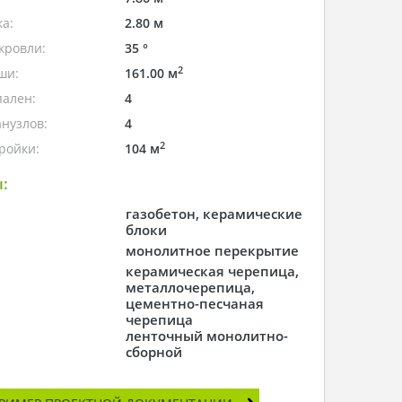
а:
2.80 м
кровли:
35 °
2
ши:
161.00 м
пален:
4
нузлов:
4
2
ройки:
104 м
:
газобетон, керамические
блоки
монолитное перекрытие
керамическая черепица,
металлочерепица,
цементно-песчаная
черепица
ленточный монолитно-
сборной