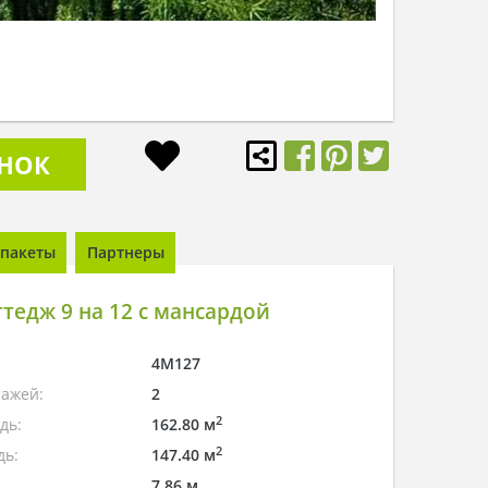
ОНОК
пакеты
Партнеры
тедж 9 на 12 с мансардой
4M127
тажей:
2
2
дь:
162.80 м
2
дь:
147.40 м
7.86 м