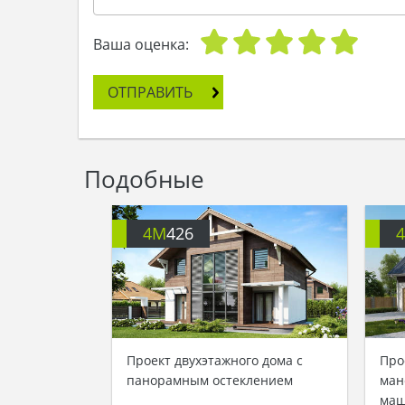
Ваша оценка:
ОТПРАВИТЬ
Подобные
4M
426
Проект двухэтажного дома с
Про
панорамным остеклением
ман
ма