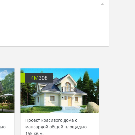
4M
308
Проект красивого дома с
дью
мансардой общей площадью
155 кв.м.