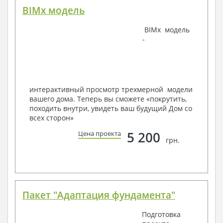
BIMx модель
Наша команда Архитекторов, Конструкторов и
BIMx модель
Инженеров – всегда готовы воплотить Вашу мечту
-
в реальность!
Мы можем вносить любые изменения в проект по
Вашему пожеланию и адаптировать его с учетом
конкретных геолого-топографических и климатических
условий, за дополнительную плату.
интерактивный просмотр трехмерной модели
вашего дома. Теперь вы сможете «покрутить,
Получить профессиональную консультацию у
походить внутри, увидеть ваш будущий Дом со
наших специалистов, Вы можете любым
всех сторон»
способом связи: закажите обратный звонок,
по viber, e-mail, телефон -
наши контакты
.
5 200
Цена проекта
грн.
Всегда рады Вам помочь!
Пакет "Адаптация фундамента"
Подготовка