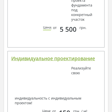
проекта
фундамента
под
конкретный
участок
5 500
Цена
: от
грн.
Индивидуальное проектирование
Реализуйте
свою
индивидуальность с индивидуальным
проектом!
Цена
: от
грн. / м²