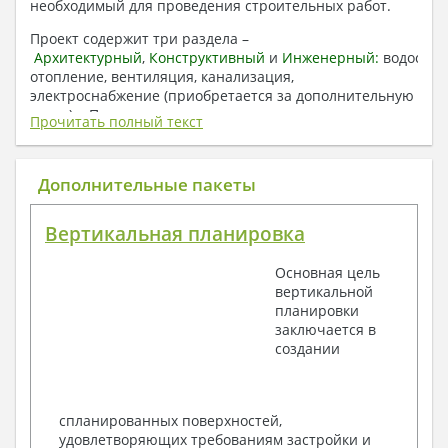
необходимый для проведения строительных работ.
Проект содержит три раздела –
Архитектурный
,
Конструктивный
и
Инженерный:
водоснаб
отопление, вентиляция, канализация,
электроснабжение (приобретается за дополнительную
плату) + Пояснительная записка.
Прочитать полный текст
1. Архитектурный раздел:
Общие данные по проекту
Дополнительные пакеты
План координационных осей
Поэтажные кладочные планы
Вертикальная планировка
Поэтажные маркировочные планы с
экспликацией помещений
Основная цель
План кровли
вертикальной
Разрезы и состав конструкций
планировки
Фасады с ведомостью внешних отделок
заключается в
Элементы проемов – спецификация
создании
Ведомость перемычек – сечения и
спецификация
Экспликация полов
Объемы основных строительных материалов
спланированных поверхностей,
Архитектурные узлы в конструкциях
удовлетворяющих требованиям застройки и