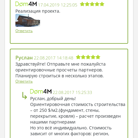
крытую веранду. Обе были открыты. Угли в
17.04.2019 12:25:05
камине еще не остыли.
Реализация проекта.
- Ладно, - закряхтел, вставая, комиссар. –
Давай пройдемся, покажешь мне этот свой
загадочный домик.
Ответить
Руслан
22.08.2017 14:18:48
Здравствуйте! Отправьте мне пожалуйста
ориентировочные просчеты партнеров.
Планирую строиться в несколько этапов.
Ответить
↳
22.08.2017 15:25:33
Руслан, добрый день!
Ориентировочная стоимость строительства
– от 250 $/м2.(фундамент, стены,
перекрытие, кровля) – расчет произведен
нашими партнерами
Но это всё индивидуально. Стоимость
зависит от многих факторов: регион,