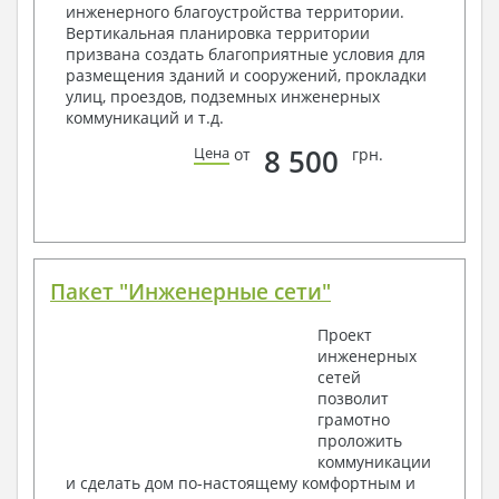
2. Конструктивный раздел:
инженерного благоустройства территории.
Вертикальная планировка территории
Общие данные по проекту
призвана создать благоприятные условия для
Схемы расположения и расчеты фундаментов
размещения зданий и сооружений, прокладки
Элементы каркаса – схемы расположения
улиц, проездов, подземных инженерных
Схема расположения перекрытий
коммуникаций и т.д.
Опоры перекрытия на стены или Узлы
армирования
8 500
Цена
от
грн.
Элементы кровли – схемы расположения
Чертежи отдельных элементов, узлы
крепления, сечения
Ведомости расхода стали и бетона
3. Инженерный раздел (приобретается по желанию
за дополнительную плату):
Пакет "Инженерные сети"
Водоснабжение и канализация
Проект
инженерных
Условные обозначения с общими данными
сетей
Поэтажная система водоснабжения и
позволит
канализации
грамотно
Аксонометрическая схема водоснабжения и
проложить
канализации
коммуникации
Узлы и спецификация материалов
и сделать дом по-настоящему комфортным и
Отопление, вентиляция