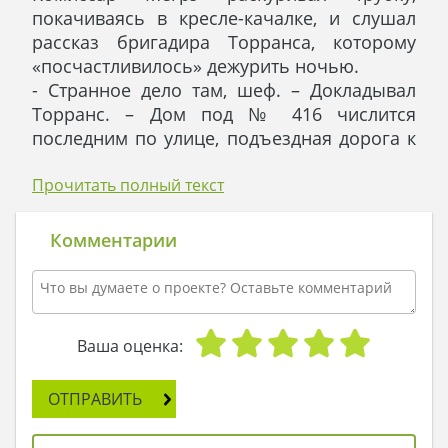
покачиваясь в кресле-качалке, и слушал
рассказ бригадира Торранса, которому
«посчастливилось» дежурить ночью.
- Странное дело там, шеф. – Докладывал
Торранс. – Дом под № 416 числится
последним по улице, подъездная дорога к
нему одна, сразу за ним начинается
дремучий лес, сквозь который не ведет ни
Прочитать полный текст
одна тропинка. На дороге после
вчерашнего дождя никаких следов, кроме
Комментарии
следов почтальона, нет. Он-то нас и
вызвал – принес почту мадам Вильер, а
дом открыт и пустой.
Прятаться там совершенно негде –
Ваша оценка:
небольшой одноэтажный домик с одной
спальней, одной ванной и кухней-
ОТПРАВИТЬ
гостиной. Двери там две – в переднюю
вход от калитки, а задняя выходит на