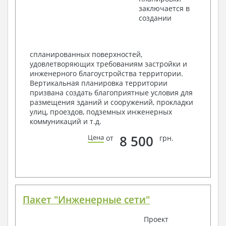
заключается в
Элементы проемов – спецификация
создании
Ведомость перемычек – сечения и
спецификация
Экспликация полов
Объемы основных строительных материалов
спланированных поверхностей,
Архитектурные узлы в конструкциях
удовлетворяющих требованиям застройки и
2. Конструктивный раздел:
инженерного благоустройства территории.
Вертикальная планировка территории
Общие данные по проекту
призвана создать благоприятные условия для
Схемы расположения и расчеты фундаментов
размещения зданий и сооружений, прокладки
Элементы каркаса – схемы расположения
улиц, проездов, подземных инженерных
Схема расположения перекрытий
коммуникаций и т.д.
Опоры перекрытия на стены или Узлы
армирования
8 500
Цена
от
грн.
Элементы кровли – схемы расположения
Чертежи отдельных элементов, узлы
крепления, сечения
Ведомости расхода стали и бетона
3. Инженерный раздел (приобретается по желанию
за дополнительную плату):
Пакет "Инженерные сети"
Водоснабжение и канализация
Проект