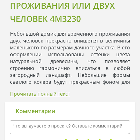
ПРОЖИВАНИЯ ИЛИ ДВУХ
ЧЕЛОВЕК 4M3230
Небольшой домик для временного проживания
двух человек прекрасно впишется в величины
маленького по размерам дачного участка. В его
оформлении использованы оттенки цвета
натуральной древесины, что позволяет
строению гармонично вписаться в любой
загородный ландшафт. Небольшие формы
светлого колера будут прекрасным фоном для
насыщенной зелени растений, ярких кистей
Прочитать полный текст
сирени или изысканных бутонов роз. Темная
кровля забирает на себя повышенное внимание
и делает строение запоминающимся.
Комментарии
Несмотря на небольшие размеры при
планировании внутреннего пространства были
предусмотрены все необходимые удобства.
Отдельно выполненная невеликая комната