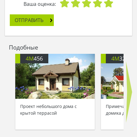
позволит уединиться, насладиться отдыхом и
Ваша оценка:
покоем в любое время дня. Для приема гостей и
организации трапезы предусмотрено
ОТПРАВИТЬ
достаточно места, которое объединяет зону
кухни со столовой и гостиной. Отдельный выход
на загородные дачные просторы позволяет
хозяевам и их гостям легко перемещаться по
Подобные
целому дому и участку и наслаждаться всеми
прелестями загородной жизни.
4M
456
4M
3272
Для полноценного отдыха можно разбить
несколько цветников, расставить лавочки,
устроить стационарный мангал. Подобные
организационные мероприятия будут высоко
оценены домочадцами и друзьями семьи.
Проект небольшого дома с
Примечательн
крытой террасой
домика до 60 