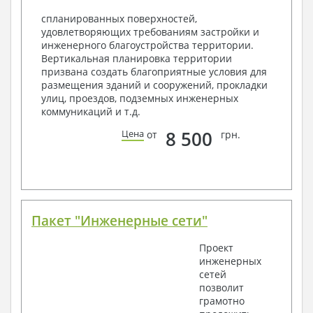
Объемы основных строительных материалов
спланированных поверхностей,
Архитектурные узлы в конструкциях
удовлетворяющих требованиям застройки и
2. Конструктивный раздел:
инженерного благоустройства территории.
Вертикальная планировка территории
Общие данные по проекту
призвана создать благоприятные условия для
Схемы расположения и расчеты фундаментов
размещения зданий и сооружений, прокладки
Элементы каркаса – схемы расположения
улиц, проездов, подземных инженерных
Схема расположения перекрытий
коммуникаций и т.д.
Опоры перекрытия на стены или Узлы
армирования
8 500
Цена
от
грн.
Элементы кровли – схемы расположения
Чертежи отдельных элементов, узлы
крепления, сечения
Ведомости расхода стали и бетона
3. Инженерный раздел (приобретается по желанию
за дополнительную плату):
Пакет "Инженерные сети"
Водоснабжение и канализация
Проект
инженерных
Условные обозначения с общими данными
сетей
Поэтажная система водоснабжения и
позволит
канализации
грамотно
Аксонометрическая схема водоснабжения и