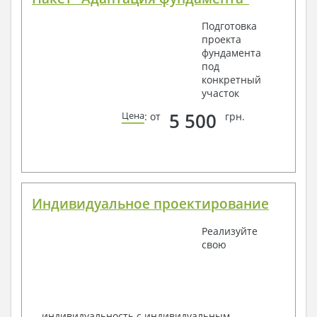
Подготовка
проекта
фундамента
под
конкретный
участок
5 500
Цена
: от
грн.
Индивидуальное проектирование
Реализуйте
свою
индивидуальность с индивидуальным