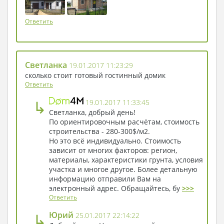
матрасы. Девиз таких встреч: в тесноте, да не в
обиде. Не стоит, из-за отсутствия каких-то
материальных благ, отказывать себе в
Ответить
удовольствии, пообщаться с друзьями. Если же
возможности есть и хочется полноценного
отдыха и себе и гостям, никому не создавая
Светланка
19.01.2017 11:23:29
неудобства и дискомфорта, то можно построить
сколько стоит готовый гостинный домик
гостевой домик.
Ответить
Такой домик не займет много места на участке,
но будет здорово выручать хозяев, каждый раз,
↳
19.01.2017 11:33:45
когда надо будет принять гостей или
Светланка, добрый день!
родственников. Гостевые дома строят на 2-4
По ориентировочным расчётам, стоимость
строительства - 280-300$/м2.
комнаты небольших размеров, но с удобствами
Но это всё индивидуально. Стоимость
и собственной кухонькой. Их еще называют
зависит от многих факторов: регион,
гестхаус. Слово это позаимствовано с
материалы, характеристики грунта, условия
английского языка - guest house. Современный
участка и многое другое. Более детальную
проект одноэтажного дама 4м484 – изумительно
информацию отправили Вам на
подойдет под домик для гостей. Он
электронный адрес. Обращайтесь, бу
>>>
предполагает спальню и гостиную, в которой
Ответить
есть выход на террасу, ванную комнату и
↳
Юрий
25.01.2017 22:14:22
небольшую кухоньку со столовой. При