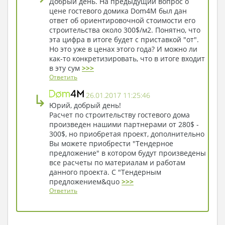
Добрый день. На предыдущий вопрос о
небольших размерах в нем достаточно
цене гостевого домика Dom4M был дан
комфорта и уюта. Он очень хорошо сочетается с
ответ об ориентировочной стоимости его
природой сада или леса, если такой рядом есть.
строительства около 300$/м2. Понятно, что
эта цифра в итоге будет с приставкой "от".
Фасады дома разные со всех сторон. У
Но это уже в ценах этого года? И можно ли
парадного входа есть благородная кирпичная
как-то конкретизировать, что в итоге входит
кладка, присуща английской архитектуре.
в эту сум
>>>
Терраса имеет кладку из песчаника, которая
Ответить
создает ощущение близости каменистых гор.
↳
Множество деревянных элементов добавляет
26.01.2017 11:25:46
Юрий, добрый день!
дому приятной простоты и близости к русской
Расчет по строительству гостевого дома
архитектуре. Такой дом строится на фундаменте
произведен нашими партнерами от 280$ -
и получается крепким и теплым. Он будет ждать
300$, но приобретая проект, дополнительно
гостей, как летом, так и зимой. Новогодние
Вы можете приобрести "Тендерное
каникулы – это замечательное время для встреч
предложение" в котором будут произведены
с друзьями и подарков, для веселья и отдыха.
все расчеты по материалам и работам
данного проекта. С "Тендерным
Белый и пушистый отпуск принесет ничуть не
предложением&quo
>>>
меньше удовольствия и приятных
Ответить
воспоминаний, чем летний и жаркий. Сара
Бернар – известная французская актриса ХIХ
века, сказала: «Гостеприимство - качество,