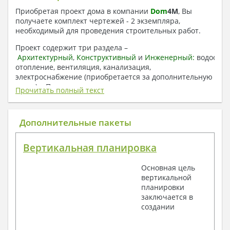
Приобретая проект дома в компании
Dom
4
M
, Вы
получаете комплект чертежей - 2 экземпляра,
необходимый для проведения строительных работ.
Проект содержит три раздела –
Архитектурный
,
Конструктивный
и
Инженерный:
водоснаб
отопление, вентиляция, канализация,
электроснабжение (приобретается за дополнительную
плату) + Пояснительная записка.
Прочитать полный текст
1. Архитектурный раздел:
Общие данные по проекту
Дополнительные пакеты
План координационных осей
Поэтажные кладочные планы
Вертикальная планировка
Поэтажные маркировочные планы с
экспликацией помещений
Основная цель
План кровли
вертикальной
Разрезы и состав конструкций
планировки
Фасады с ведомостью внешних отделок
заключается в
Элементы проемов – спецификация
создании
Ведомость перемычек – сечения и
спецификация
Экспликация полов