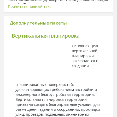
плату) + Пояснительная записка.
Прочитать полный текст
1. Архитектурный раздел:
Общие данные по проекту
Дополнительные пакеты
План координационных осей
Поэтажные кладочные планы
Вертикальная планировка
Поэтажные маркировочные планы с
экспликацией помещений
Основная цель
План кровли
вертикальной
Разрезы и состав конструкций
планировки
Фасады с ведомостью внешних отделок
заключается в
Элементы проемов – спецификация
создании
Ведомость перемычек – сечения и
спецификация
Экспликация полов
Объемы основных строительных материалов
спланированных поверхностей,
Архитектурные узлы в конструкциях
удовлетворяющих требованиям застройки и
2. Конструктивный раздел:
инженерного благоустройства территории.
Вертикальная планировка территории
Общие данные по проекту
призвана создать благоприятные условия для
Схемы расположения и расчеты фундаментов
размещения зданий и сооружений, прокладки
Элементы каркаса – схемы расположения
улиц, проездов, подземных инженерных
Схема расположения перекрытий