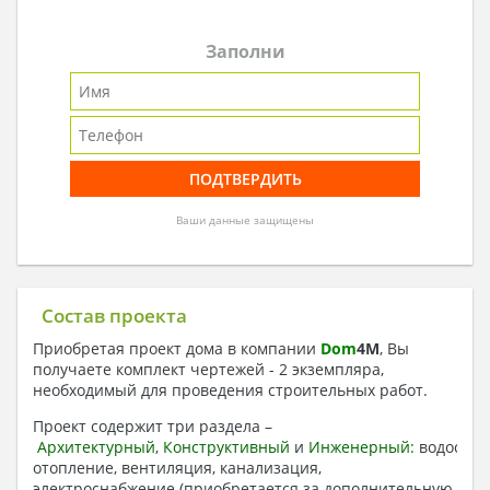
Заполни
Ваши данные защищены
Состав проекта
Приобретая проект дома в компании
Dom
4
M
, Вы
получаете комплект чертежей - 2 экземпляра,
необходимый для проведения строительных работ.
Проект содержит три раздела –
Архитектурный
,
Конструктивный
и
Инженерный:
водоснаб
отопление, вентиляция, канализация,
электроснабжение (приобретается за дополнительную