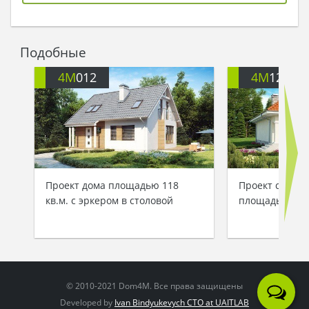
Подобные
4M
012
4M
122
Проект дома площадью 118
Проект светло
кв.м. с эркером в столовой
площадью 187 
© 2010-2021 Dom4M. Все права защищены
Developed by
Ivan Bindyukevych CTO at UAITLAB