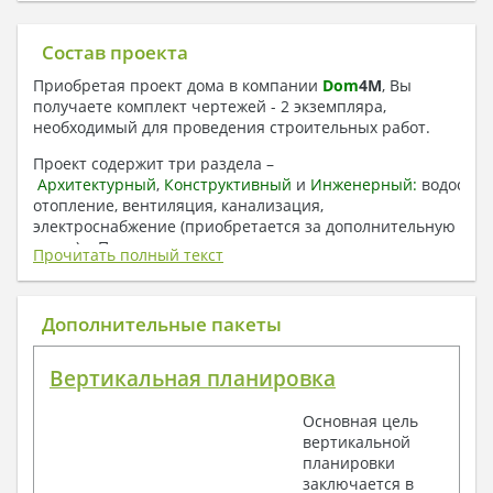
Состав проекта
Приобретая проект дома в компании
Dom
4
M
, Вы
получаете комплект чертежей - 2 экземпляра,
необходимый для проведения строительных работ.
Проект содержит три раздела –
Архитектурный
,
Конструктивный
и
Инженерный:
водоснаб
отопление, вентиляция, канализация,
электроснабжение (приобретается за дополнительную
плату) + Пояснительная записка.
Прочитать полный текст
1. Архитектурный раздел:
Общие данные по проекту
Дополнительные пакеты
План координационных осей
Поэтажные кладочные планы
Вертикальная планировка
Поэтажные маркировочные планы с
экспликацией помещений
Основная цель
План кровли
вертикальной
Разрезы и состав конструкций
планировки
Фасады с ведомостью внешних отделок
заключается в
Элементы проемов – спецификация