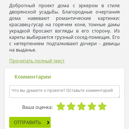
Добротный проект дома с эркером в стиле
дворянской усадьбы. Благородные очертания
дома навевают романтические картинки:
красавец-гусар на горячем коне, томные дамы
украдкой бросают взгляды в его сторону. Из
кареты выбирается грузный сосед-помещик. Его
с нетерпением подталкивают дочери - девицы
на выданье.
То есть, извините, все было нет так…
Прочитать полный текст
Однокурсник дочери приехал на байке или
спортивном велосипеде. Хозяйская дочь –
легкомысленная маечка, айфон в руках –
Комментарии
сбежала с крылечка с колоннами ему навстречу.
Из "Рено" или "Тойоты" выгружается семейство
друзей дома.
Оригинальная и комфортная планировка
внутренних помещений вполне соответствует
Ваша оценка:
общей идее проекта дома в стиле дворянской
усадьбы:
ОТПРАВИТЬ
пространство дома четко разделено на