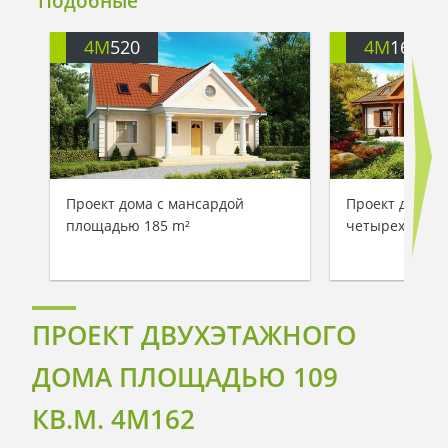
Подобные
4M
520
4M
164
Проект дома с мансардой
Проект дома п
площадью 185 m²
четырехскатн
ПРОЕКТ ДВУХЭТАЖНОГО
ДОМА ПЛОЩАДЬЮ 109
КВ.М. 4M162