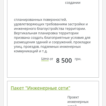
создании
Ведомость перемычек – сечения и
спецификация
Экспликация полов
Объемы основных строительных материалов
спланированных поверхностей,
Архитектурные узлы в конструкциях
удовлетворяющих требованиям застройки и
2. Конструктивный раздел:
инженерного благоустройства территории.
Вертикальная планировка территории
Общие данные по проекту
призвана создать благоприятные условия для
Схемы расположения и расчеты фундаментов
размещения зданий и сооружений, прокладки
Элементы каркаса – схемы расположения
улиц, проездов, подземных инженерных
Схема расположения перекрытий
коммуникаций и т.д.
Опоры перекрытия на стены или Узлы
армирования
8 500
Цена
от
грн.
Элементы кровли – схемы расположения
Чертежи отдельных элементов, узлы
крепления, сечения
Ведомости расхода стали и бетона
3. Инженерный раздел (приобретается по желанию
за дополнительную плату):
Пакет "Инженерные сети"
Водоснабжение и канализация
Проект
инженерных
Условные обозначения с общими данными