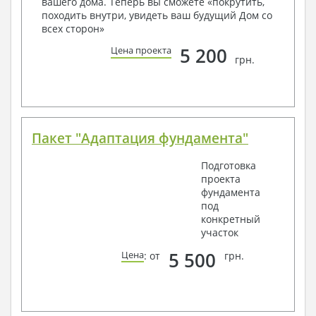
вашего дома. Теперь вы сможете «покрутить,
Получить профессиональную консультацию у
походить внутри, увидеть ваш будущий Дом со
наших специалистов, Вы можете любым
всех сторон»
способом связи: закажите обратный звонок,
по viber, e-mail, телефон -
наши контакты
.
5 200
Цена проекта
грн.
Всегда рады Вам помочь!
Пакет "Адаптация фундамента"
Подготовка
проекта
фундамента
под
конкретный
участок
5 500
Цена
: от
грн.