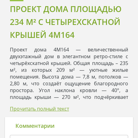
ПРОЕКТ ДОМА ПЛОЩАДЬЮ
234 М² С ЧЕТЫРЕХСКАТНОЙ
КРЫШЕЙ 4M164
Проект дома 4M164 — величественный
двухэтажный дом в элегантном ретро-стиле с
четырёхскатной крышей. Общая площадь – 235
м², из которых 209 м² — уютные жилые
помещения. Высота дома — 7,8 м, потолков —
2,80 м, что создаёт ощущение благородного
простора. Угол наклона кровли — 40°, а
площадь крыши — 270 м², что подчёркивает
традиционный архитектурный облик
Прочитать полный текст
Архитектурный облик выполнен в классическом
ретро-стиле: фасады мягко оформлены в светло-
Комментарии
песочных оттенках с контрастными акцентами
на эркерах и уголках, гармонирующими с