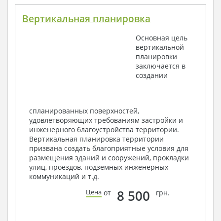
План координационных осей
Поэтажные кладочные планы
Вертикальная планировка
Поэтажные маркировочные планы с
экспликацией помещений
Основная цель
План кровли
вертикальной
Разрезы и состав конструкций
планировки
Фасады с ведомостью внешних отделок
заключается в
Элементы проемов – спецификация
создании
Ведомость перемычек – сечения и
спецификация
Экспликация полов
Объемы основных строительных материалов
спланированных поверхностей,
Архитектурные узлы в конструкциях
удовлетворяющих требованиям застройки и
2. Конструктивный раздел:
инженерного благоустройства территории.
Вертикальная планировка территории
Общие данные по проекту
призвана создать благоприятные условия для
Схемы расположения и расчеты фундаментов
размещения зданий и сооружений, прокладки
Элементы каркаса – схемы расположения
улиц, проездов, подземных инженерных
Схема расположения перекрытий
коммуникаций и т.д.
Опоры перекрытия на стены или Узлы
армирования
8 500
Цена
от
грн.
Элементы кровли – схемы расположения
Чертежи отдельных элементов, узлы
крепления, сечения