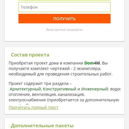
Ваши данные защищены
Состав проекта
Приобретая проект дома в компании
Dom
4
M
, Вы
получаете комплект чертежей - 2 экземпляра,
необходимый для проведения строительных работ.
Проект содержит три раздела –
Архитектурный
,
Конструктивный
и
Инженерный:
водоснаб
отопление, вентиляция, канализация,
электроснабжение (приобретается за дополнительную
плату) + Пояснительная записка.
Прочитать полный текст
1. Архитектурный раздел:
Общие данные по проекту
Дополнительные пакеты