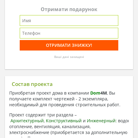
Отримати подарунок
Ваші дані захищені
Состав проекта
Приобретая проект дома в компании
Dom
4
M
, Вы
получаете комплект чертежей - 2 экземпляра,
необходимый для проведения строительных работ.
Проект содержит три раздела –
Архитектурный
,
Конструктивный
и
Инженерный:
водоснаб
отопление, вентиляция, канализация,
электроснабжение (приобретается за дополнительную