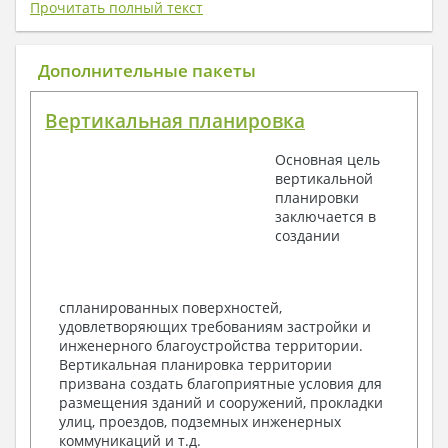
плату) + Пояснительная записка.
Прочитать полный текст
1. Архитектурный раздел:
Общие данные по проекту
Дополнительные пакеты
План координационных осей
Поэтажные кладочные планы
Вертикальная планировка
Поэтажные маркировочные планы с
экспликацией помещений
Основная цель
План кровли
вертикальной
Разрезы и состав конструкций
планировки
Фасады с ведомостью внешних отделок
заключается в
Элементы проемов – спецификация
создании
Ведомость перемычек – сечения и
спецификация
Экспликация полов
Объемы основных строительных материалов
спланированных поверхностей,
Архитектурные узлы в конструкциях
удовлетворяющих требованиям застройки и
2. Конструктивный раздел:
инженерного благоустройства территории.
Вертикальная планировка территории
Общие данные по проекту
призвана создать благоприятные условия для
Схемы расположения и расчеты фундаментов
размещения зданий и сооружений, прокладки
Элементы каркаса – схемы расположения
улиц, проездов, подземных инженерных
Схема расположения перекрытий
коммуникаций и т.д.