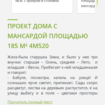
кв.м. с эркером в столовой
площадью 180 
мансардой и 
ПРОЕКТ ДОМА С
МАНСАРДОЙ ПЛОЩАДЬЮ
185 M² 4M520
Жила-была старушка Зима, и было у нее три
внучки: старшая – Осень, средняя – Лето, и
младшая – Весна. Прибегает к ней младшенькая
и говорит:
- Бабуля, посмотри, капель на улице! И
солнышко ярче светит, припекает. Сады скоро
расцветут, листва на деревьях распустится, я на
улицу выбегу и в поля – цветами просторы
украшать. А как набегаюсь – куда мне вернуться?
Прочитать полный текст
А за ней приходит к Зиме Лето и продолжает: