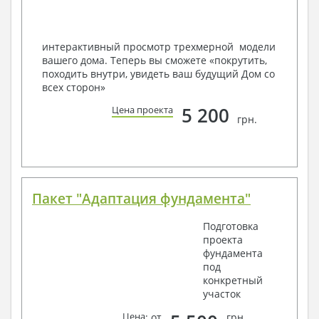
Вашему пожеланию и адаптировать его с учетом
конкретных геолого-топографических и климатических
условий, за дополнительную плату.
интерактивный просмотр трехмерной модели
вашего дома. Теперь вы сможете «покрутить,
Получить профессиональную консультацию у
походить внутри, увидеть ваш будущий Дом со
наших специалистов, Вы можете любым
всех сторон»
способом связи: закажите обратный звонок,
по viber, e-mail, телефон -
наши контакты
.
5 200
Цена проекта
грн.
Всегда рады Вам помочь!
Пакет "Адаптация фундамента"
Подготовка
проекта
фундамента
под
конкретный
участок
Цена
: от
грн.