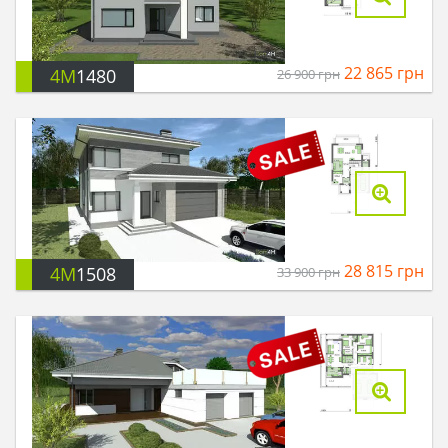
22 865
грн
4M
1480
26 900
грн
28 815
грн
4M
1508
33 900
грн