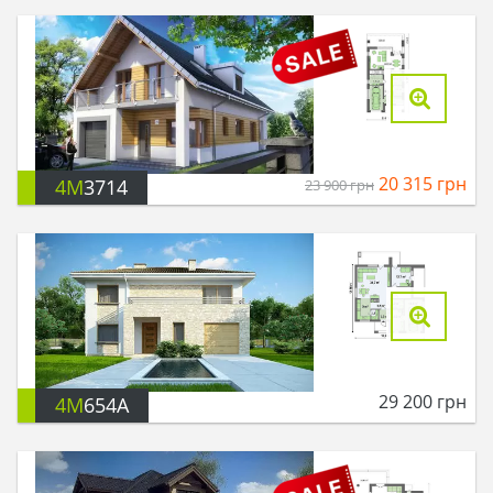
20 315
грн
4M
3714
23 900
грн
29 200
грн
4M
654A