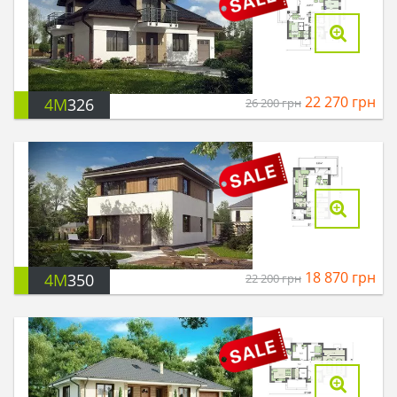
22 270
грн
4M
326
26 200
грн
18 870
грн
4M
350
22 200
грн