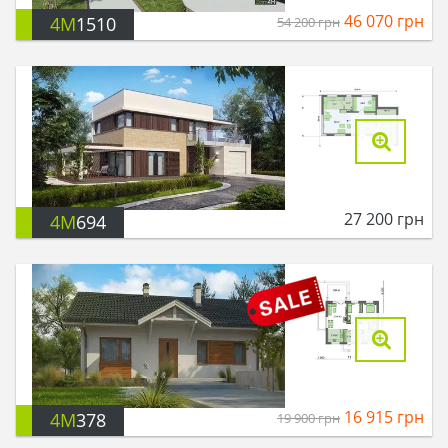
46 070
грн
4M
1510
54 200
грн
27 200
грн
4M
694
16 915
грн
4M
378
19 900
грн