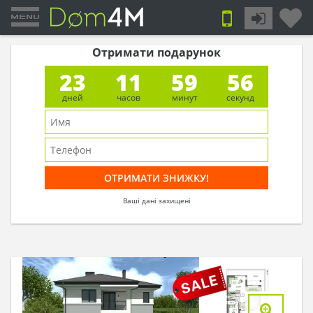
Отримати подарунок
23
11
59
55
дней
часов
минут
секунд
Ваші дані захищені