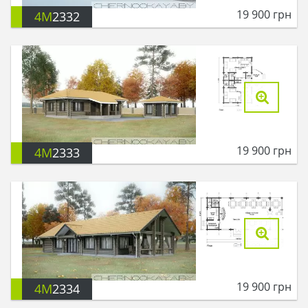
19 900
грн
4M
2332
19 900
грн
4M
2333
19 900
грн
4M
2334