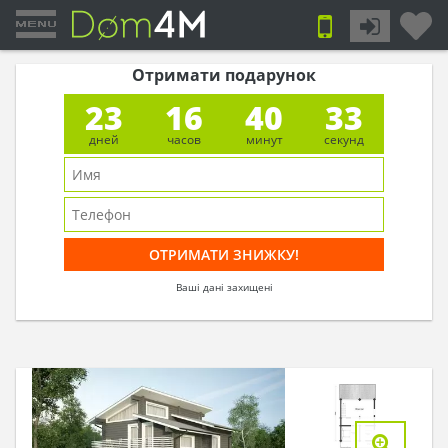
Отримати подарунок
23
16
40
32
дней
часов
минут
секунд
Ваші дані захищені