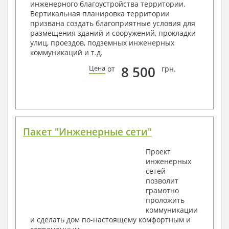
инженерного благоустройства территории.
Архитектурные узлы в конструкциях
Вертикальная планировка территории
2. Конструктивный раздел:
призвана создать благоприятные условия для
размещения зданий и сооружений, прокладки
Общие данные по проекту
улиц, проездов, подземных инженерных
Схемы расположения и расчеты фундаментов
коммуникаций и т.д.
Элементы каркаса – схемы расположения
Схема расположения перекрытий
8 500
Цена
от
грн.
Опоры перекрытия на стены или Узлы
армирования
Элементы кровли – схемы расположения
Чертежи отдельных элементов, узлы
крепления, сечения
Ведомости расхода стали и бетона
Пакет "Инженерные сети"
3. Инженерный раздел (приобретается по желанию
за дополнительную плату):
Проект
инженерных
Водоснабжение и канализация
сетей
позволит
Условные обозначения с общими данными
грамотно
Поэтажная система водоснабжения и
проложить
канализации
коммуникации
Аксономитрическая схема водоснабжения и
и сделать дом по-настоящему комфортным и
канализации