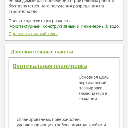
необходимый для проведения строительных работ и
беспрепятственного получения разрешения на
строительство.
Проект содержит три раздела –
Архитектурный
,
Конструктивный
и
Инженерный:
водоснаб
отопление, вентиляция, канализация,
Прочитать полный текст
электроснабжение (приобретается за дополнительную
плату) + Пояснительная записка.
Дополнительные пакеты
1. Архитектурный раздел:
Общие данные по проекту
Вертикальная планировка
План координационных осей
Поэтажные кладочные планы
Основная цель
Поэтажные маркировочные планы с
вертикальной
экспликацией помещений
планировки
План кровли
заключается в
Разрезы и состав конструкций
создании
Фасады с ведомостью внешних отделок
Элементы проемов – спецификация
Ведомость перемычек – сечения и
спецификация
спланированных поверхностей,
Экспликация полов
удовлетворяющих требованиям застройки и
Объемы основных строительных материалов