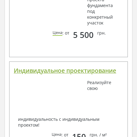
фундамента
под
конкретный
участок
5 500
Цена
: от
грн.
Индивидуальное проектирование
Реализуйте
свою
индивидуальность с индивидуальным
проектом!
150
Цена
: от
грн. / м²