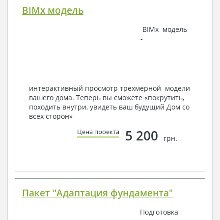
страниц А4 и А3, в зависимости от сложности проекта
BIMx модель
BIMx модель
-
Наша команда Архитекторов, Конструкторов и
Инженеров – всегда готовы воплотить Вашу мечту
в реальность!
Мы можем вносить любые изменения в проект по
Вашему пожеланию и адаптировать его с учетом
интерактивный просмотр трехмерной модели
конкретных геолого-топографических и климатических
вашего дома. Теперь вы сможете «покрутить,
условий, за дополнительную плату.
походить внутри, увидеть ваш будущий Дом со
всех сторон»
Получить профессиональную консультацию у
наших специалистов, Вы можете любым
5 200
Цена проекта
способом связи: закажите обратный звонок,
грн.
по viber, e-mail, телефон -
наши контакты
.
Всегда рады Вам помочь!
Пакет "Адаптация фундамента"
Подготовка