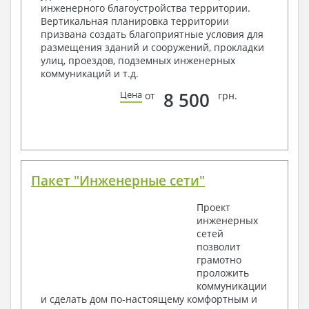
инженерного благоустройства территории.
Архитектурные узлы в конструкциях
Вертикальная планировка территории
2. Конструктивный раздел:
призвана создать благоприятные условия для
размещения зданий и сооружений, прокладки
Общие данные по проекту
улиц, проездов, подземных инженерных
Схемы расположения и расчеты фундаментов
коммуникаций и т.д.
Элементы каркаса – схемы расположения
Схема расположения перекрытий
8 500
Цена
от
грн.
Опоры перекрытия на стены или Узлы
армирования
Элементы кровли – схемы расположения
Чертежи отдельных элементов, узлы
крепления, сечения
Ведомости расхода стали и бетона
Пакет "Инженерные сети"
3. Инженерный раздел (приобретается по желанию
за дополнительную плату):
Проект
инженерных
Водоснабжение и канализация
сетей
позволит
Условные обозначения с общими данными
грамотно
Поэтажная система водоснабжения и
проложить
канализации
коммуникации
Аксономитрическая схема водоснабжения и
и сделать дом по-настоящему комфортным и
канализации