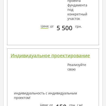
проекта
фундамента
под
конкретный
участок
5 500
Цена
: от
грн.
Индивидуальное проектирование
Реализуйте
свою
индивидуальность с индивидуальным
проектом!
Цена
: от
грн. / м²