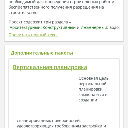
необходимый для проведения строительных работ и
беспрепятственного получения разрешения на
строительство.
Проект содержит три раздела –
Архитектурный
,
Конструктивный
и
Инженерный:
водоснаб
отопление, вентиляция, канализация,
Прочитать полный текст
электроснабжение (приобретается за дополнительную
плату) + Пояснительная записка.
Дополнительные пакеты
1. Архитектурный раздел:
Общие данные по проекту
Вертикальная планировка
План координационных осей
Поэтажные кладочные планы
Основная цель
Поэтажные маркировочные планы с
вертикальной
экспликацией помещений
планировки
План кровли
заключается в
Разрезы и состав конструкций
создании
Фасады с ведомостью внешних отделок
Элементы проемов – спецификация
Ведомость перемычек – сечения и
спецификация
спланированных поверхностей,
Экспликация полов
удовлетворяющих требованиям застройки и
Объемы основных строительных материалов