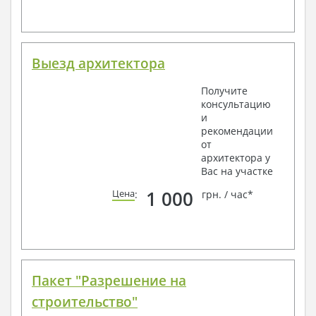
Выезд архитектора
Получите
консультацию
и
рекомендации
от
архитектора у
Вас на участке
1 000
Цена
:
грн. / час*
Пакет "Разрешение на
строительство"