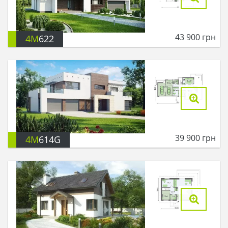
43 900
грн
4M
622
39 900
грн
4M
614G