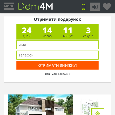
Отримати подарунок
24
14
11
2
дней
часов
минут
секунд
Ваші дані захищені