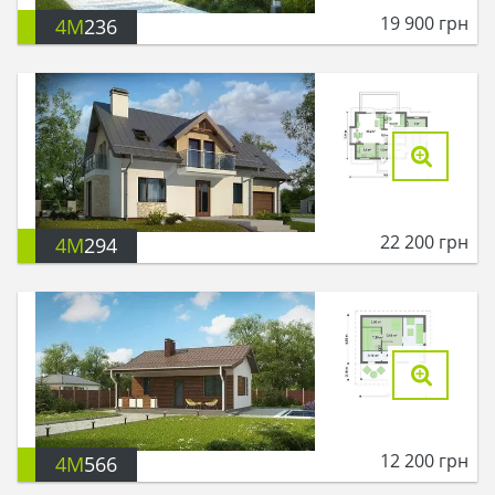
19 900
грн
4M
236
22 200
грн
4M
294
12 200
грн
4M
566