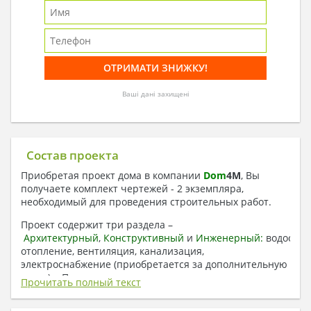
Ваші дані захищені
Состав проекта
Приобретая проект дома в компании
Dom
4
M
, Вы
получаете комплект чертежей - 2 экземпляра,
необходимый для проведения строительных работ.
Проект содержит три раздела –
Архитектурный
,
Конструктивный
и
Инженерный:
водоснаб
отопление, вентиляция, канализация,
электроснабжение (приобретается за дополнительную
плату) + Пояснительная записка.
Прочитать полный текст
1. Архитектурный раздел: