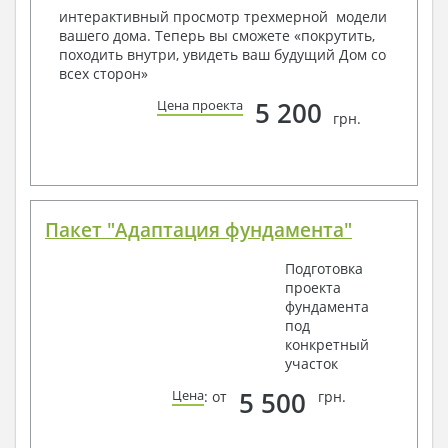
условий, за дополнительную плату.
интерактивный просмотр трехмерной модели
вашего дома. Теперь вы сможете «покрутить,
Получить профессиональную консультацию у
походить внутри, увидеть ваш будущий Дом со
наших специалистов, Вы можете любым
всех сторон»
способом связи: закажите обратный звонок,
по viber, e-mail, телефон -
наши контакты
.
5 200
Цена проекта
грн.
Всегда рады Вам помочь!
Пакет "Адаптация фундамента"
Подготовка
проекта
фундамента
под
конкретный
участок
5 500
Цена
: от
грн.