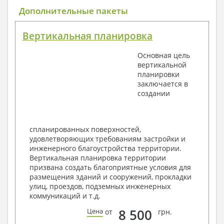
Общие данные по проекту
Дополнительные пакеты
План координационных осей
Поэтажные кладочные планы
Вертикальная планировка
Поэтажные маркировочные планы с
экспликацией помещений
Основная цель
План кровли
вертикальной
Разрезы и состав конструкций
планировки
Фасады с ведомостью внешних отделок
заключается в
Элементы проемов – спецификация
создании
Ведомость перемычек – сечения и
спецификация
Экспликация полов
Объемы основных строительных материалов
спланированных поверхностей,
Архитектурные узлы в конструкциях
удовлетворяющих требованиям застройки и
2. Конструктивный раздел:
инженерного благоустройства территории.
Вертикальная планировка территории
Общие данные по проекту
призвана создать благоприятные условия для
Схемы расположения и расчеты фундаментов
размещения зданий и сооружений, прокладки
Элементы каркаса – схемы расположения
улиц, проездов, подземных инженерных
Схема расположения перекрытий
коммуникаций и т.д.
Опоры перекрытия на стены или Узлы
армирования
8 500
Цена
от
грн.
Элементы кровли – схемы расположения