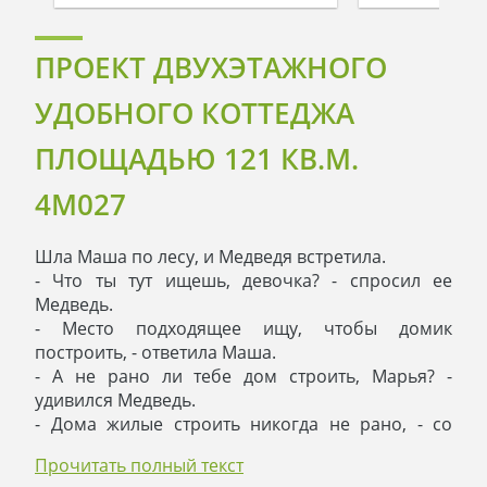
ПРОЕКТ ДВУХЭТАЖНОГО
УДОБНОГО КОТТЕДЖА
ПЛОЩАДЬЮ 121 КВ.М.
4M027
Шла Маша по лесу, и Медведя встретила.
- Что ты тут ищешь, девочка? - спросил ее
Медведь.
- Место подходящее ищу, чтобы домик
построить, - ответила Маша.
- А не рано ли тебе дом строить, Марья? -
удивился Медведь.
- Дома жилые строить никогда не рано, - со
знанием дела ответила Маша. – Ты бы лучше
Прочитать полный текст
помог мне вместо рассуждений.