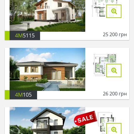
25 200
грн
4M
5115
26 200
грн
4M
105