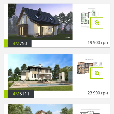
19 900
грн
4M
750
23 900
грн
4M
5111