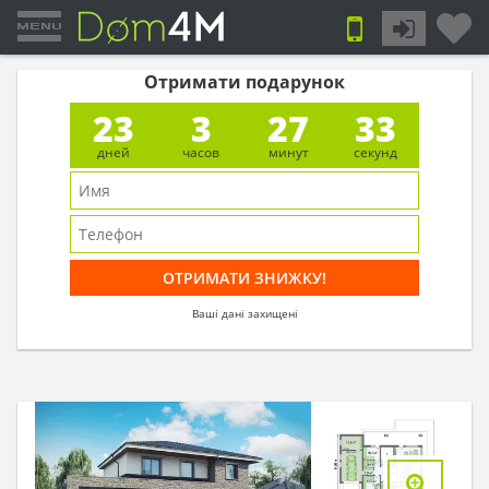
Отримати подарунок
23
3
27
33
дней
часов
минут
секунд
Ваші дані захищені