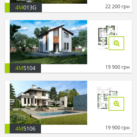
22 200
грн
4M
013G
19 900
грн
4M
5104
19 900
грн
4M
5106