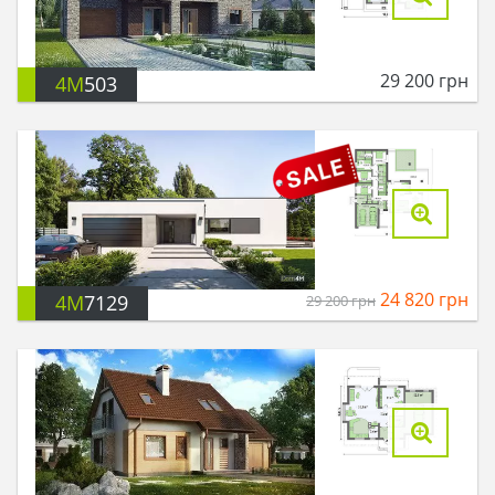
29 200
грн
4M
503
24 820
грн
4M
7129
29 200
грн