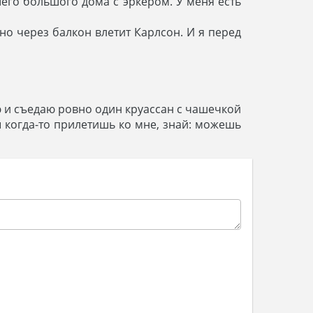
его большого дома с эркером. У меня есть
но через балкон влетит Карлсон. И я перед
ню и съедаю ровно один круассан с чашечкой
ы когда-то прилетишь ко мне, знай: можешь