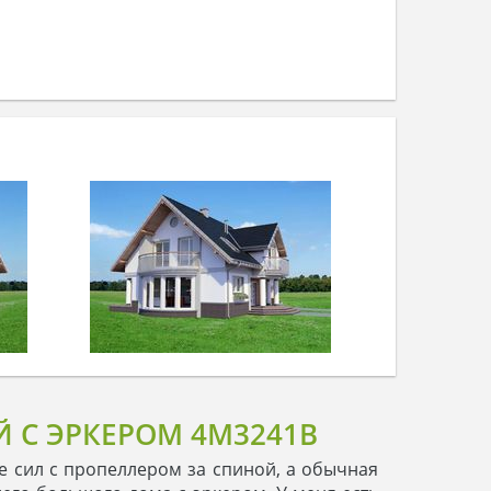
 С ЭРКЕРОМ 4M3241B
те сил с пропеллером за спиной, а обычная