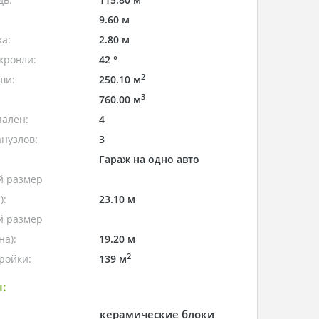
9.60 м
а:
2.80 м
кровли:
42 °
2
ши:
250.10 м
3
760.00 м
пален:
4
нузлов:
3
Гараж на одно авто
 размер
):
23.10 м
 размер
а):
19.20 м
2
ройки:
139 м
:
керамические блоки