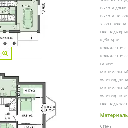
Высота дома:
Высота потолк
Угол наклона 
Площадь кры
Кубатура:
Количество с
Количество са
Гараж:
Минимальный
участка(длина
Минимальный
участка(ширин
Площадь заст
Материалы
Стены: