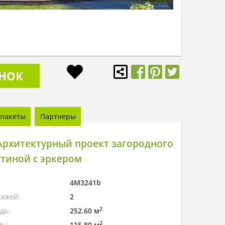
ОНОК
пакеты
Партнеры
Архитектурный проект загородного
стиной с эркером
4M3241b
тажей:
2
2
дь:
252.60 м
2
дь:
115.80 м