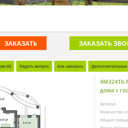
ЗАКАЗАТЬ
ЗАКАЗАТЬ ЗВ
и (0)
Задать вопрос
Как заказать
Дополнительные 
4M3241b 
дома с го
Артикул
Количество э
Общая площа
Жилая площа